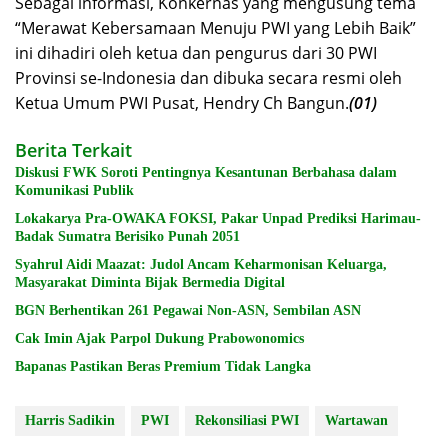
Sebagai informasi, Konkernas yang mengusung tema
“Merawat Kebersamaan Menuju PWI yang Lebih Baik”
ini dihadiri oleh ketua dan pengurus dari 30 PWI
Provinsi se-Indonesia dan dibuka secara resmi oleh
Ketua Umum PWI Pusat, Hendry Ch Bangun.
(01)
Berita Terkait
Diskusi FWK Soroti Pentingnya Kesantunan Berbahasa dalam
Komunikasi Publik
Lokakarya Pra-OWAKA FOKSI, Pakar Unpad Prediksi Harimau-
Badak Sumatra Berisiko Punah 2051
Syahrul Aidi Maazat: Judol Ancam Keharmonisan Keluarga,
Masyarakat Diminta Bijak Bermedia Digital
BGN Berhentikan 261 Pegawai Non-ASN, Sembilan ASN
Cak Imin Ajak Parpol Dukung Prabowonomics
Bapanas Pastikan Beras Premium Tidak Langka
Harris Sadikin
PWI
Rekonsiliasi PWI
Wartawan