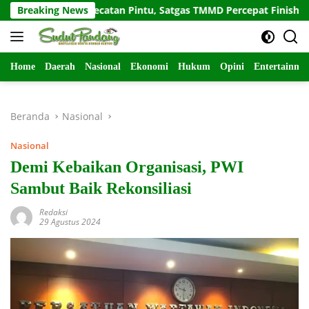
Langsung
engecatan Pintu, Satgas TMMD Percepat Finishing Hunian Laya
Breaking News
ke
konten
Home
Daerah
Nasional
Ekonomi
Hukum
Opini
Entertainme
Beranda
Nasional
Nasional
Demi Kebaikan Organisasi, PWI
Sambut Baik Rekonsiliasi
Redaksi
29 Agustus 2024