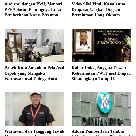
Audiensi dengan PWI, Menteri
Video SIM Viral, Kasatlantas
PPPA Soroti Pentingnya Etika
Denpasar Ungkap Dugaan
Pemberitaan Kasus Perempuan
Permintaan Uang Oknum
dan Anak
Mengaku Wartawan
Polsek Kuta Amankan Pria Asal
Kabar Duka, Anggota Dewan
Depok yang Mengaku
Kehormatan PWI Pusat Diapari
Wartawan usai Diduga Ancam
Sibatangkayu Tutup Usia
Tamu Hotel
Wartawan dan Tanggung Jawab
Aduan Pemberitaan Tembus