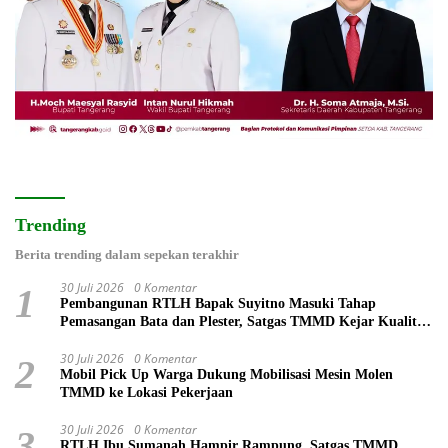
Trending
Berita trending dalam sepekan terakhir
30 Juli 2026
0 Komentar
1
Pembangunan RTLH Bapak Suyitno Masuki Tahap
Pemasangan Bata dan Plester, Satgas TMMD Kejar Kualitas
Hunian
30 Juli 2026
0 Komentar
2
Mobil Pick Up Warga Dukung Mobilisasi Mesin Molen
TMMD ke Lokasi Pekerjaan
30 Juli 2026
0 Komentar
3
RTLH Ibu Sumanah Hampir Rampung, Satgas TMMD