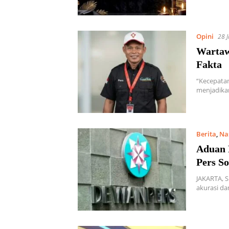
Opini
28 
Wartaw
Fakta
“Kecepatan
menjadikan
Berita
,
Na
Aduan 
Pers So
JAKARTA, 
akurasi da