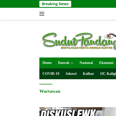
Langsung
Breaking News
ke
konten
Home
Daerah
Nasional
Ekonomi
COVID-19
Jokowi
Kalbar
OC Kaligi
Wartawan