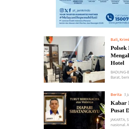
Bali
,
Krim
Polsek
Mengak
Hotel
BADUNG-BA
Barat, ber
Berita
5 J
Kabar 
Pusat 
JAKARTA, 
nasional.