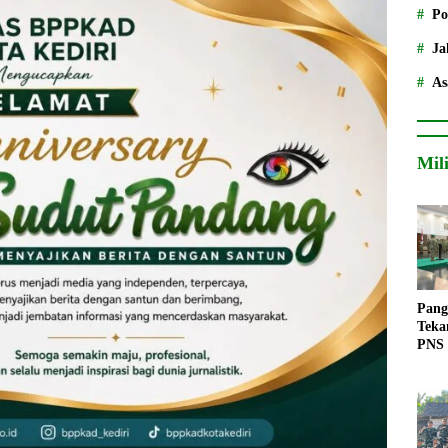
Po
Ja
As
Mil
Pang
Teka
PNS