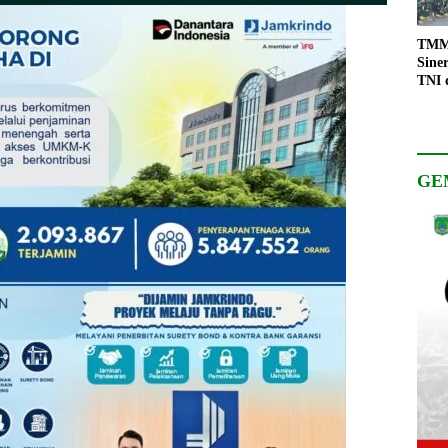
TMMD
Sine
TNI 
Keso
Pemb
GE