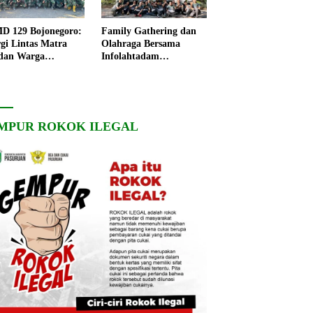
 129 Bojonegoro:
Family Gathering dan
rgi Lintas Matra
Olahraga Bersama
dan Warga
Infolahtadam
ngo, Percepat
V/Brawijaya Pererat
angunan Desa
Soliditas dan
Kebersamaan
MPUR ROKOK ILEGAL