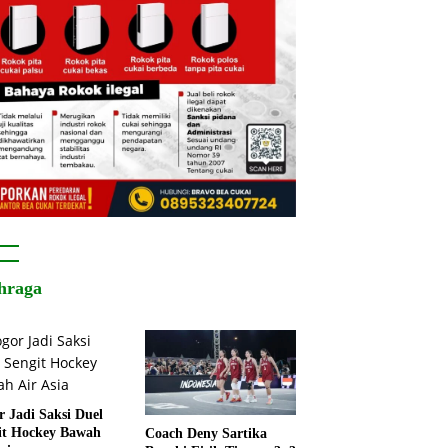
hraga
r Jadi Saksi Duel
it Hockey Bawah
Coach Deny Sartika