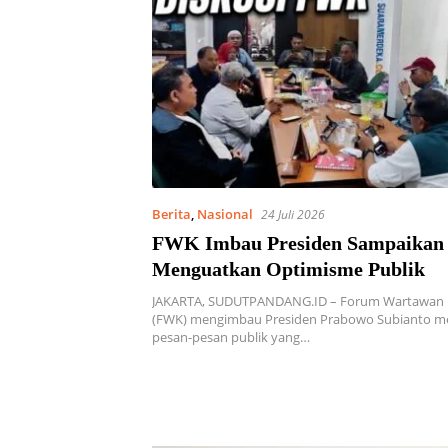
Berita
,
Nasional
24 Juli 2026
FWK Imbau Presiden Sampaikan 
Menguatkan Optimisme Publik
JAKARTA, SUDUTPANDANG.ID – Forum Wartawan
(FWK) mengimbau Presiden Prabowo Subianto 
pesan-pesan publik yang…