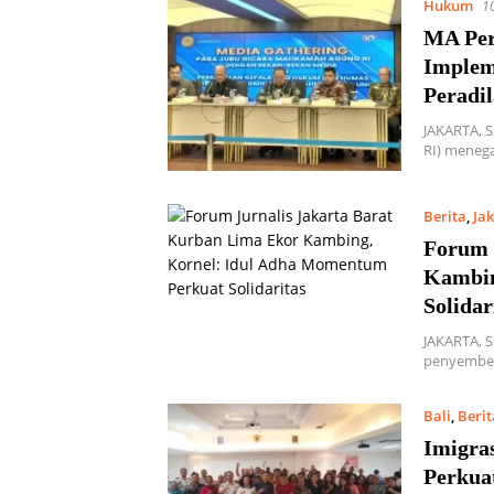
Hukum
1
MA Per
Implem
Peradi
JAKARTA, 
RI) meneg
Berita
,
Ja
Forum 
Kambin
Solidar
JAKARTA, 
penyembel
Bali
,
Berit
Imigra
Perkua