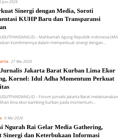
0 Juni 2026
kuat Sinergi dengan Media, Soroti
entasi KUHP Baru dan Transparansi
lan
SUDUTPANDANG.ID – Mahkamah Agung Republik Indonesia (MA
askan komitmennya dalam memperkuat sinergi dengan…
karta
27 Mei 2026
Jurnalis Jakarta Barat Kurban Lima Ekor
g, Kornel: Idul Adha Momentum Perkuat
itas
SUDUTPANDANG.ID – Forum Jurnalis Jakarta Barat melaksanakan
ihan lima ekor kambing kurban pada momentum…
a
6 Mei 2026
si Ngurah Rai Gelar Media Gathering,
t Sinergi dan Keterbukaan Informasi