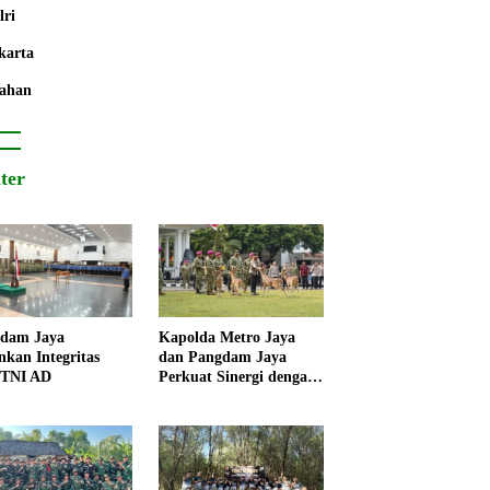
lri
karta
ahan
iter
dam Jaya
Kapolda Metro Jaya
nkan Integritas
dan Pangdam Jaya
 TNI AD
Perkuat Sinergi dengan
Korps Marinir