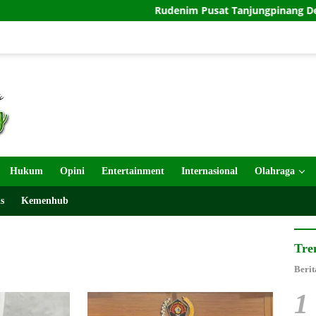
Rudenim Pusat Tanjungpinang Deportasi 25 W
Hukum
Opini
Entertainment
Internasional
Olahraga
s
Kemenhub
Tre
Berit
1