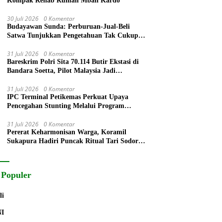
Kompak Rehab Rumah Mbah Kardo
30 Juli 2026
0 Komentar
Budayawan Sunda: Perburuan-Jual-Beli
Satwa Tunjukkan Pengetahuan Tak Cukup
Ubah Perilaku
31 Juli 2026
0 Komentar
Bareskrim Polri Sita 70.114 Butir Ekstasi di
Bandara Soetta, Pilot Malaysia Jadi
Tersangka
31 Juli 2026
0 Komentar
IPC Terminal Petikemas Perkuat Upaya
Pencegahan Stunting Melalui Program
PELITA 2026
31 Juli 2026
0 Komentar
Pererat Keharmonisan Warga, Koramil
Sukapura Hadiri Puncak Ritual Tari Sodoran
Hari Raya Karo Suku Tengger di Bromo
 Populer
li
NI