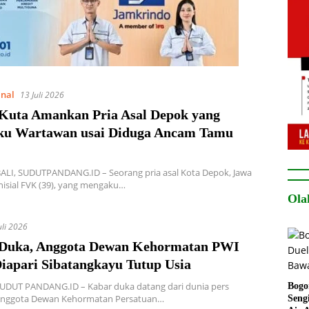
inal
13 Juli 2026
 Kuta Amankan Pria Asal Depok yang
u Wartawan usai Diduga Ancam Tamu
LI, SUDUTPANDANG.ID – Seorang pria asal Kota Depok, Jawa
inisial FVK (39), yang mengaku…
Ola
uli 2026
Duka, Anggota Dewan Kehormatan PWI
Diapari Sibatangkayu Tutup Usia
SUDUT PANDANG.ID – Kabar duka datang dari dunia pers
Bogo
 Anggota Dewan Kehormatan Persatuan…
Seng