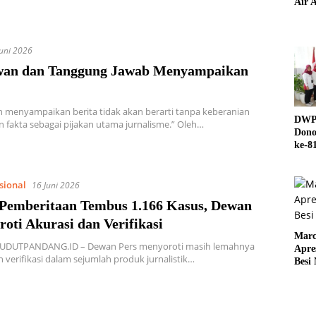
Air A
Juni 2026
an dan Tanggung Jawab Menyampaikan
 menyampaikan berita tidak akan berarti tanpa keberanian
DWP 
 fakta sebagai pijakan utama jurnalisme.” Oleh…
Dono
ke-8
sional
16 Juni 2026
Pemberitaan Tembus 1.166 Kasus, Dewan
roti Akurasi dan Verifikasi
Marc
SUDUTPANDANG.ID – Dewan Pers menyoroti masih lemahnya
Apre
n verifikasi dalam sejumlah produk jurnalistik…
Besi