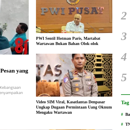
2
3
PWI Sentil Hotman Paris, Martabat
Wartawan Bukan Bahan Olok-olok
4
Pesan yang
5
 Kebangsaan
menyampaikan
Tag
Video SIM Viral, Kasatlantas Denpasar
Ungkap Dugaan Permintaan Uang Oknum
Mengaku Wartawan
Ba
T