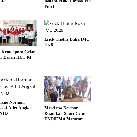
sia
Benahi Fisik Timnas 3×3
Putri
Erick Thohir Buka IMC
2026
Kemenpora Gelar
r Darah HUT RI
1
iano Norman
siasi Atlet Angkat
Marciano Norman
 NTB
Resmikan Sport Center
UNDIKMA Mataram