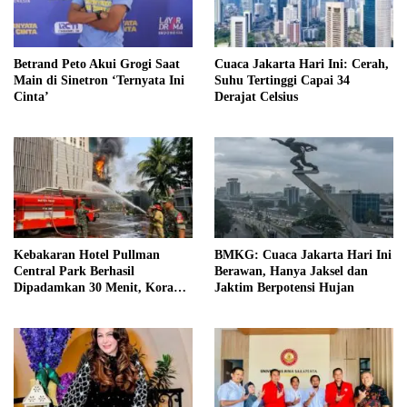
Betrand Peto Akui Grogi Saat
Cuaca Jakarta Hari Ini: Cerah,
Main di Sinetron ‘Ternyata Ini
Suhu Tertinggi Capai 34
Cinta’
Derajat Celsius
Kebakaran Hotel Pullman
BMKG: Cuaca Jakarta Hari Ini
Central Park Berhasil
Berawan, Hanya Jaksel dan
Dipadamkan 30 Menit, Koramil
Jaktim Berpotensi Hujan
03/GP Turunkan 2 Water Tank