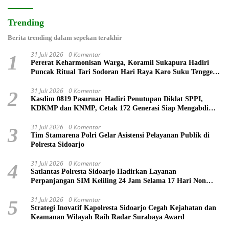
Trending
Berita trending dalam sepekan terakhir
31 Juli 2026
0 Komentar
1
Pererat Keharmonisan Warga, Koramil Sukapura Hadiri
Puncak Ritual Tari Sodoran Hari Raya Karo Suku Tengger
di Bromo
31 Juli 2026
0 Komentar
2
Kasdim 0819 Pasuruan Hadiri Penutupan Diklat SPPI,
KDKMP dan KNMP, Cetak 172 Generasi Siap Mengabdi
untuk Negeri
31 Juli 2026
0 Komentar
3
Tim Stamarena Polri Gelar Asistensi Pelayanan Publik di
Polresta Sidoarjo
31 Juli 2026
0 Komentar
4
Satlantas Polresta Sidoarjo Hadirkan Layanan
Perpanjangan SIM Keliling 24 Jam Selama 17 Hari Non
Stop
31 Juli 2026
0 Komentar
5
Strategi Inovatif Kapolresta Sidoarjo Cegah Kejahatan dan
Keamanan Wilayah Raih Radar Surabaya Award