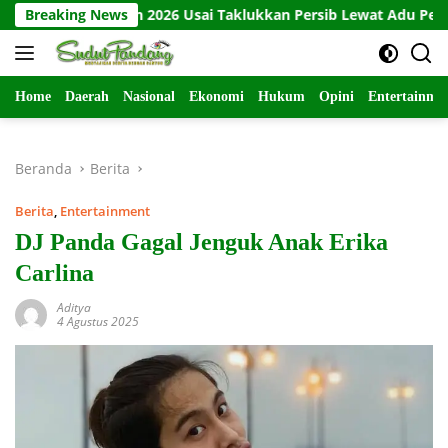
Langsung
la Presiden 2026 Usai Taklukkan Persib Lewat Adu Penalti
Breaking News
ke
konten
Home
Daerah
Nasional
Ekonomi
Hukum
Opini
Entertainme
Beranda
Berita
Berita
,
Entertainment
DJ Panda Gagal Jenguk Anak Erika
Carlina
Aditya
4 Agustus 2025