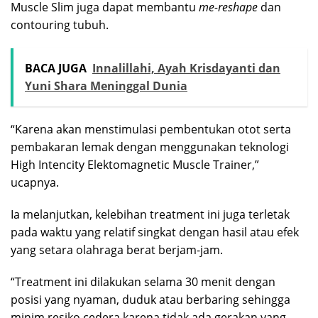
Muscle Slim juga dapat membantu
me-reshape
dan
contouring tubuh.
BACA JUGA
Innalillahi, Ayah Krisdayanti dan
Yuni Shara Meninggal Dunia
“Karena akan menstimulasi pembentukan otot serta
pembakaran lemak dengan menggunakan teknologi
High Intencity Elektomagnetic Muscle Trainer,”
ucapnya.
Ia melanjutkan, kelebihan treatment ini juga terletak
pada waktu yang relatif singkat dengan hasil atau efek
yang setara olahraga berat berjam-jam.
“Treatment ini dilakukan selama 30 menit dengan
posisi yang nyaman, duduk atau berbaring sehingga
minim resiko cedera karena tidak ada gerakan yang