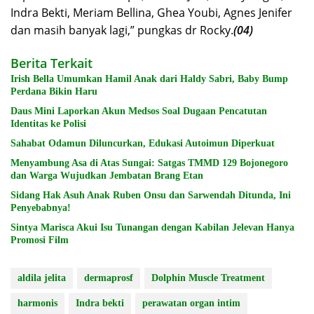
Indra Bekti, Meriam Bellina, Ghea Youbi, Agnes Jenifer
dan masih banyak lagi,” pungkas dr Rocky.
(04)
Berita Terkait
Irish Bella Umumkan Hamil Anak dari Haldy Sabri, Baby Bump
Perdana Bikin Haru
Daus Mini Laporkan Akun Medsos Soal Dugaan Pencatutan
Identitas ke Polisi
Sahabat Odamun Diluncurkan, Edukasi Autoimun Diperkuat
Menyambung Asa di Atas Sungai: Satgas TMMD 129 Bojonegoro
dan Warga Wujudkan Jembatan Brang Etan
Sidang Hak Asuh Anak Ruben Onsu dan Sarwendah Ditunda, Ini
Penyebabnya!
Sintya Marisca Akui Isu Tunangan dengan Kabilan Jelevan Hanya
Promosi Film
aldila jelita
dermaprosf
Dolphin Muscle Treatment
harmonis
Indra bekti
perawatan organ intim