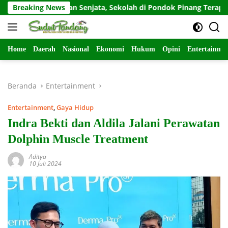
Langsung
sca-Temuan Senjata, Sekolah di Pondok Pinang Terapkan PJJ Se
Breaking News
ke
konten
Home
Daerah
Nasional
Ekonomi
Hukum
Opini
Entertainme
Beranda
Entertainment
Entertainment
,
Gaya Hidup
Indra Bekti dan Aldila Jalani Perawatan
Dolphin Muscle Treatment
Aditya
10 Juli 2024