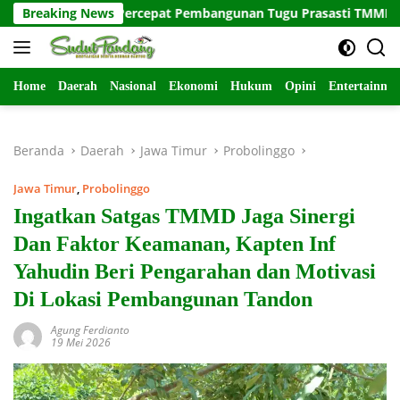
Langsung
as Satuan Percepat Pembangunan Tugu Prasasti TMMD ke-129
Breaking News
ke
konten
Home
Daerah
Nasional
Ekonomi
Hukum
Opini
Entertainme
Beranda
Daerah
Jawa Timur
Probolinggo
Jawa Timur
,
Probolinggo
Ingatkan Satgas TMMD Jaga Sinergi
Dan Faktor Keamanan, Kapten Inf
Yahudin Beri Pengarahan dan Motivasi
Di Lokasi Pembangunan Tandon
Agung Ferdianto
19 Mei 2026