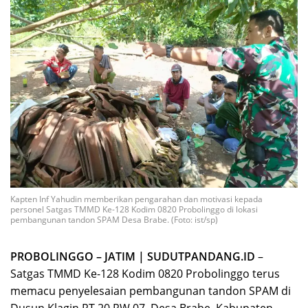
Kapten Inf Yahudin memberikan pengarahan dan motivasi kepada
personel Satgas TMMD Ke-128 Kodim 0820 Probolinggo di lokasi
pembangunan tandon SPAM Desa Brabe. (Foto: ist/sp)
PROBOLINGGO – JATIM | SUDUTPANDANG.ID
–
Satgas TMMD Ke-128 Kodim 0820 Probolinggo terus
memacu penyelesaian pembangunan tandon SPAM di