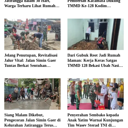
Jatirangga dalam 30 Hari,
Pemberian Kacamata Dukung
Warga Terharu Lihat Rumah
TMMD Ke-128 Kodim
Baru
0820/Probolinggo
Jelang Penutupan, Revitalisasi
Dari Gubuk Reot Jadi Rumah
Jalur Vital: Jalan Simin Gaer
Idaman: Kerja Keras Satgas
Tuntas Berkat Sentuhan
TMMD 128 Bekasi Ubah Nasib
“Tangan Dingin” Satgas
Warga Jatirangga
Siang Malam Dikebut,
Penyerahan Sembako kepada
Pengecoran Jalan Simin Gaer di
Anak Yatim Warnai Kunjungan
Kelurahan Jatirangga Terus
Tim Wasev Sterad TNI di