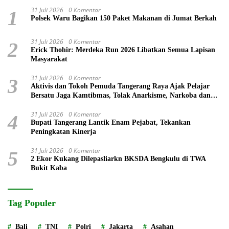
31 Juli 2026
0 Komentar
1
Polsek Waru Bagikan 150 Paket Makanan di Jumat Berkah
31 Juli 2026
0 Komentar
2
Erick Thohir: Merdeka Run 2026 Libatkan Semua Lapisan
Masyarakat
31 Juli 2026
0 Komentar
3
Aktivis dan Tokoh Pemuda Tangerang Raya Ajak Pelajar
Bersatu Jaga Kamtibmas, Tolak Anarkisme, Narkoba dan
Bullying
31 Juli 2026
0 Komentar
4
Bupati Tangerang Lantik Enam Pejabat, Tekankan
Peningkatan Kinerja
31 Juli 2026
0 Komentar
5
2 Ekor Kukang Dilepasliarkn BKSDA Bengkulu di TWA
Bukit Kaba
Tag Populer
Bali
TNI
Polri
Jakarta
Asahan