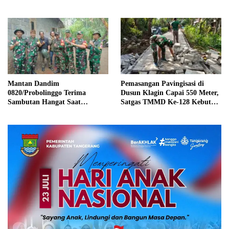
Dipacu Demi Kepentingan
Probolinggo
Warga
Mantan Dandim
Pemasangan Pavingisasi di
0820/Probolinggo Terima
Dusun Klagin Capai 550 Meter,
Sambutan Hangat Saat
Satgas TMMD Ke-128 Kebut
Kunjungi Lokasi TMMD Ke-
Penyelesaian
128 di Desa Brabe