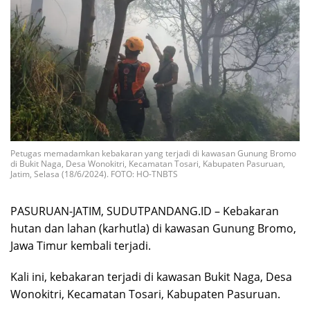
Petugas memadamkan kebakaran yang terjadi di kawasan Gunung Bromo
di Bukit Naga, Desa Wonokitri, Kecamatan Tosari, Kabupaten Pasuruan,
Jatim, Selasa (18/6/2024). FOTO: HO-TNBTS
PASURUAN-JATIM, SUDUTPANDANG.ID – Kebakaran
hutan dan lahan (karhutla) di kawasan Gunung Bromo,
Jawa Timur kembali terjadi.
Kali ini, kebakaran terjadi di kawasan Bukit Naga, Desa
Wonokitri, Kecamatan Tosari, Kabupaten Pasuruan.