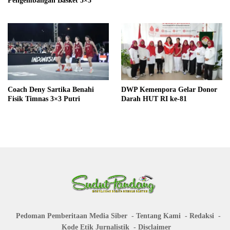
Pengembangan Basket 3×3
Coach Deny Sartika Benahi
DWP Kemenpora Gelar Donor
Fisik Timnas 3×3 Putri
Darah HUT RI ke-81
Pedoman Pemberitaan Media Siber
Tentang Kami
Redaksi
Kode Etik Jurnalistik
Disclaimer