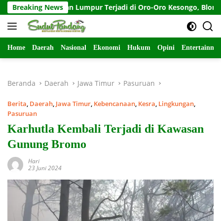
Langsung
mburan Lumpur Terjadi di Oro-Oro Kesongo, Blora-Jateng
Breaking News
ke
konten
Home
Daerah
Nasional
Ekonomi
Hukum
Opini
Entertainme
Beranda
Daerah
Jawa Timur
Pasuruan
Berita
,
Daerah
,
Jawa Timur
,
Kebencanaan
,
Kesra
,
Lingkungan
,
Pasuruan
Karhutla Kembali Terjadi di Kawasan
Gunung Bromo
Hari
23 Juni 2024