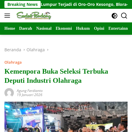
Langsung
buran Lumpur Terjadi di Oro-Oro Kesongo, Blora-Jateng
Breaking News
ke
konten
Home
Daerah
Nasional
Ekonomi
Hukum
Opini
Entertainme
Beranda
Olahraga
Olahraga
Kemenpora Buka Seleksi Terbuka
Deputi Industri Olahraga
Agung Ferdianto
19 Januari 2026