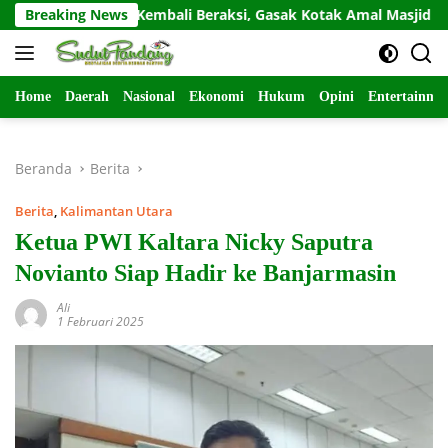
Langsung
Residivis Kembali Beraksi, Gasak Kotak Amal Masjid Sepi di G
Breaking News
ke
konten
Home
Daerah
Nasional
Ekonomi
Hukum
Opini
Entertainme
Beranda
Berita
Berita
,
Kalimantan Utara
Ketua PWI Kaltara Nicky Saputra
Novianto Siap Hadir ke Banjarmasin
Ali
1 Februari 2025