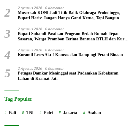
2 Agustus 2026
0 Komentar
2
Musorkab KONI Jadi Titik Balik Olahraga Probolinggo,
Bupati Haris: Jangan Hanya Ganti Ketua, Tapi Bangun
Prestasi
2 Agustus 2026
0 Komentar
3
Bupati Subandi Pastikan Program Bedah Rumah Tepat
Sasaran, Warga Prambon Terima Bantuan RTLH dan Kursi
Roda
2 Agustus 2026
0 Komentar
4
Koramil Leces Aktif Komsos dan Dampingi Petani Binaan
2 Agustus 2026
0 Komentar
5
Petugas Damkar Meninggal saat Padamkan Kebakaran
Lahan di Kramat Jati
Tag Populer
Bali
TNI
Polri
Jakarta
Asahan