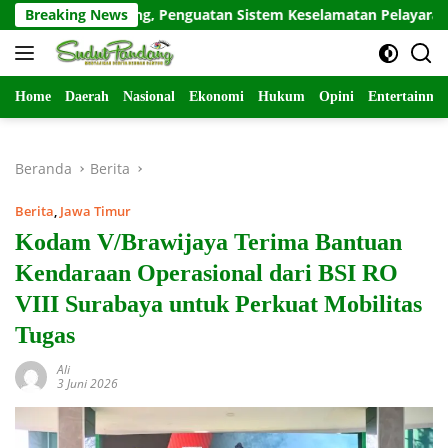
Langsung
 Berulang, Penguatan Sistem Keselamatan Pelayaran Jadi Sorotan
Breaking News
ke
konten
Home
Daerah
Nasional
Ekonomi
Hukum
Opini
Entertainme
Beranda
Berita
Berita
,
Jawa Timur
Kodam V/Brawijaya Terima Bantuan
Kendaraan Operasional dari BSI RO
VIII Surabaya untuk Perkuat Mobilitas
Tugas
Ali
3 Juni 2026