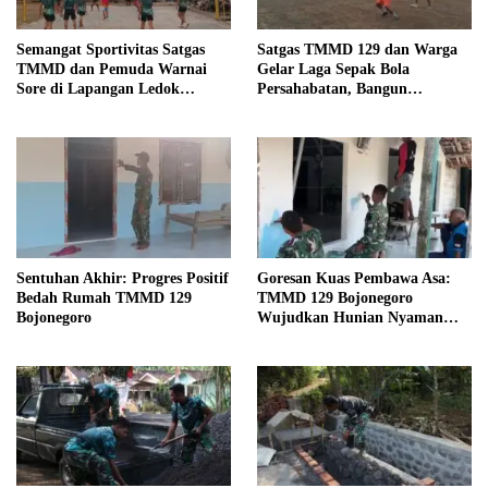
Semangat Sportivitas Satgas
Satgas TMMD 129 dan Warga
TMMD dan Pemuda Warnai
Gelar Laga Sepak Bola
Sore di Lapangan Ledok
Persahabatan, Bangun
Tempuro
Keakraban di Tengah Program
Pembangunan
Sentuhan Akhir: Progres Positif
Goresan Kuas Pembawa Asa:
Bedah Rumah TMMD 129
TMMD 129 Bojonegoro
Bojonegoro
Wujudkan Hunian Nyaman
Mbah Samijan