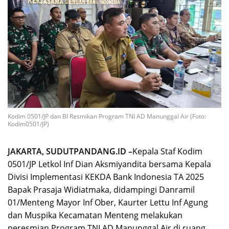
Kodim 0501/JP dan BI Resmikan Program TNI AD Manunggal Air (Foto:
Kodim0501/JP)
JAKARTA, SUDUTPANDANG.ID –
Kepala Staf Kodim
0501/JP Letkol Inf Dian Aksmiyandita bersama Kepala
Divisi Implementasi KEKDA Bank Indonesia TA 2025
Bapak Prasaja Widiatmaka, didampingi Danramil
01/Menteng Mayor Inf Ober, Kaurter Lettu Inf Agung
dan Muspika Kecamatan Menteng melakukan
peresmian Program TNI AD Manunggal Air di ruang