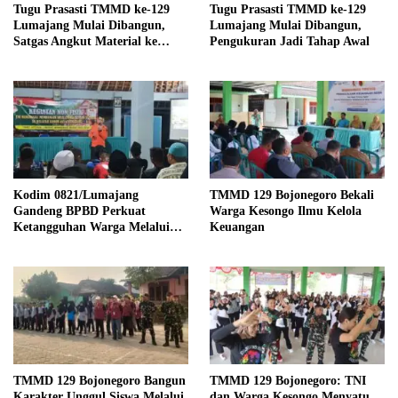
Tugu Prasasti TMMD ke-129
Tugu Prasasti TMMD ke-129
Lumajang Mulai Dibangun,
Lumajang Mulai Dibangun,
Satgas Angkut Material ke
Pengukuran Jadi Tahap Awal
Lokasi
Kodim 0821/Lumajang
TMMD 129 Bojonegoro Bekali
Gandeng BPBD Perkuat
Warga Kesongo Ilmu Kelola
Ketangguhan Warga Melalui
Keuangan
Sosialisasi Keluarga Tangguh
Bencana
TMMD 129 Bojonegoro Bangun
TMMD 129 Bojonegoro: TNI
Karakter Unggul Siswa Melalui
dan Warga Kesongo Menyatu