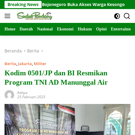
Langsung
MMD 129 Bojonegoro Buka Akses Warga Kesongo
Breaking News
Wabup 
ke
konten
Home
Daerah
Nasional
Ekonomi
Hukum
Opini
Entertainme
Beranda
Berita
Berita
,
Jakarta
,
Militer
Kodim 0501/JP dan BI Resmikan
Program TNI AD Manunggal Air
Aditya
25 Februari 2025