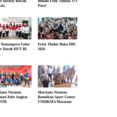
it Hockey Bawah
Benahi Fisik Timnas 3×3
sia
Putri
Kemenpora Gelar
Erick Thohir Buka IMC
r Darah HUT RI
2026
1
iano Norman
Marciano Norman
siasi Atlet Angkat
Resmikan Sport Center
 NTB
UNDIKMA Mataram