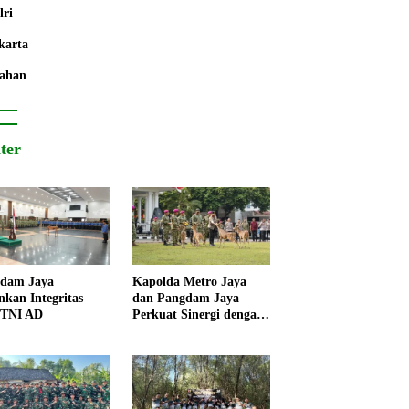
lri
karta
ahan
iter
dam Jaya
Kapolda Metro Jaya
nkan Integritas
dan Pangdam Jaya
 TNI AD
Perkuat Sinergi dengan
Korps Marinir