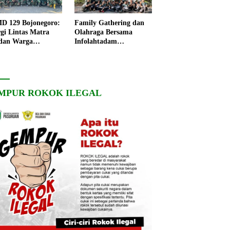
 129 Bojonegoro:
Family Gathering dan
rgi Lintas Matra
Olahraga Bersama
dan Warga
Infolahtadam
ngo, Percepat
V/Brawijaya Pererat
angunan Desa
Soliditas dan
Kebersamaan
MPUR ROKOK ILEGAL