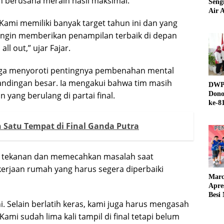
an berusaha meraih hasil maksimal.
Seng
Air A
. Kami memiliki banyak target tahun ini dan yang
 ingin memberikan penampilan terbaik di depan
ll out,” ujar Fajar.
 juga menyoroti pentingnya pembenahan mental
ndingan besar. Ia mengakui bahwa tim masih
DWP 
yang berulang di partai final.
Dono
ke-8
 Satu Tempat di Final Ganda Putra
tekanan dan memecahkan masalah saat
erjaan rumah yang harus segera diperbaiki
Marc
Apre
Besi
i. Selain berlatih keras, kami juga harus mengasah
Kami sudah lima kali tampil di final tetapi belum