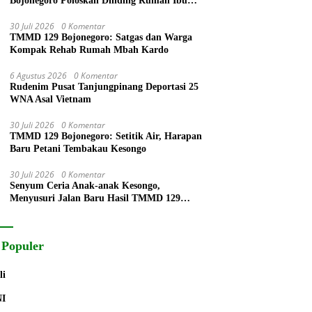
Bojonegoro Poloskan Dinding Rumah Ibu
Jasmiati
30 Juli 2026
0 Komentar
TMMD 129 Bojonegoro: Satgas dan Warga
Kompak Rehab Rumah Mbah Kardo
6 Agustus 2026
0 Komentar
Rudenim Pusat Tanjungpinang Deportasi 25
WNA Asal Vietnam
30 Juli 2026
0 Komentar
TMMD 129 Bojonegoro: Setitik Air, Harapan
Baru Petani Tembakau Kesongo
30 Juli 2026
0 Komentar
Senyum Ceria Anak-anak Kesongo,
Menyusuri Jalan Baru Hasil TMMD 129
Bojonegoro
 Populer
li
NI