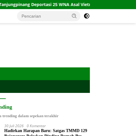
g Deportasi 25 WNA Asal Vietnam
Kecelakaan Kapal Ter
nding
a trending dalam sepekan terakhir
30 Juli 2026
0 Komentar
Hadirkan Harapan Baru: Satgas TMMD 129