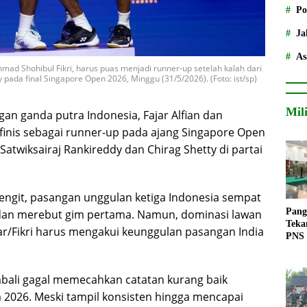
Po
Ja
As
ad Shohibul Fikri, harus puas menjadi runner-up setelah kalah dari
 pada final Singapore Open 2026, Minggu (31/5/2026). (Foto: ist/sp)
Mil
gan ganda putra Indonesia,
Fajar Alfian
dan
 finis sebagai runner-up pada ajang
Singapore Open
Satwiksairaj Rankireddy
dan
Chirag Shetty
di partai
engit, pasangan unggulan ketiga Indonesia sempat
Pang
dan merebut gim pertama. Namun, dominasi lawan
Teka
r/Fikri harus mengakui keunggulan pasangan India
PNS
mbali gagal memecahkan catatan kurang baik
m 2026. Meski tampil konsisten hingga mencapai