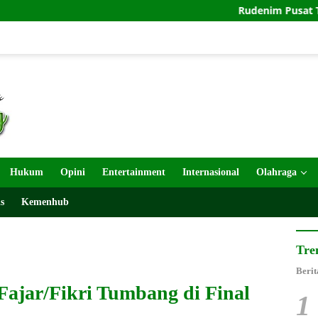
Rudenim Pusat Tanjungpinan
Hukum
Opini
Entertainment
Internasional
Olahraga
s
Kemenhub
Tre
Berit
Fajar/Fikri Tumbang di Final
1