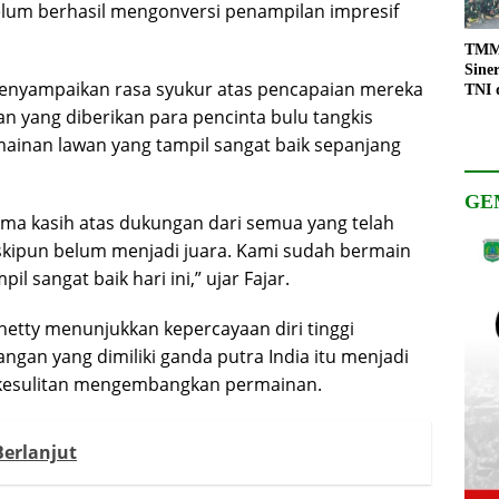
elum berhasil mengonversi penampilan impresif
TMMD
Sine
 menyampaikan rasa syukur atas pencapaian mereka
TNI 
Keso
an yang diberikan para pencinta bulu tangkis
Pemb
mainan lawan yang tampil sangat baik sepanjang
GE
ma kasih atas dukungan dari semua yang telah
kipun belum menjadi juara. Kami sudah bermain
il sangat baik hari ini,” ujar Fajar.
etty menunjukkan kepercayaan diri tinggi
ngan yang dimiliki ganda putra India itu menjadi
 kesulitan mengembangkan permainan.
Berlanjut