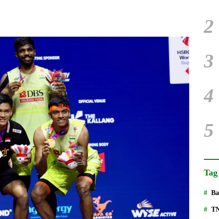
2
3
4
5
Tag
Ba
T