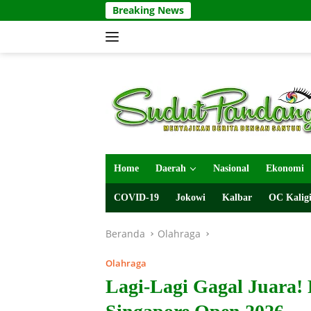
Langsung
Breaking News
ke
konten
Home
Daerah
Nasional
Ekonomi
COVID-19
Jokowi
Kalbar
OC Kaligi
Beranda
Olahraga
Olahraga
Lagi-Lagi Gagal Juara! 