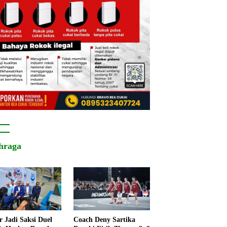
hraga
r Jadi Saksi Duel
Coach Deny Sartika