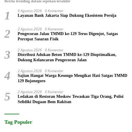
Berita trending dalam sepekan terakhir
9 Agustus 2026
0 Komentar
1
Layanan Bank Jakarta Siap Dukung Ekosistem Persija
2 Agustus 2026
0 Komentar
2
Pengecoran Jalan TMMD ke-129 Terus Digenjot, Satgas
Percepat Sasaran Fisik
2 Agustus 2026
0 Komentar
3
Distribusi Adukan Beton TMMD ke-129 Dioptimalkan,
Dukung Kelancaran Pengecoran Jalan
2 Agustus 2026
0 Komentar
4
Sajian Hangat Warga Kesongo Mengikat Hati Satgas TMMD
129 Bojonegoro
2 Agustus 2026
0 Komentar
5
Ledakan di Restoran Moskow Tewaskan Tiga Orang, Polisi
Selidiki Dugaan Bom Rakitan
Tag Populer