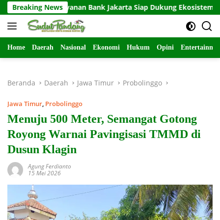
Langsung
Breaking News
Layanan Bank Jakarta Siap Dukung Ekosistem Persija
ke
konten
Home
Daerah
Nasional
Ekonomi
Hukum
Opini
Entertainme
Beranda
Daerah
Jawa Timur
Probolinggo
Jawa Timur
,
Probolinggo
Menuju 500 Meter, Semangat Gotong
Royong Warnai Pavingisasi TMMD di
Dusun Klagin
Agung Ferdianto
15 Mei 2026