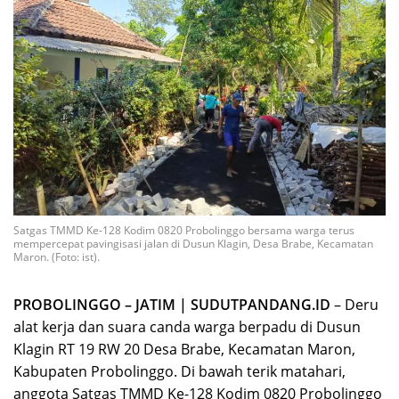
Satgas TMMD Ke-128 Kodim 0820 Probolinggo bersama warga terus
mempercepat pavingisasi jalan di Dusun Klagin, Desa Brabe, Kecamatan
Maron. (Foto: ist).
PROBOLINGGO – JATIM | SUDUTPANDANG.ID
– Deru
alat kerja dan suara canda warga berpadu di Dusun
Klagin RT 19 RW 20 Desa Brabe, Kecamatan Maron,
Kabupaten Probolinggo. Di bawah terik matahari,
anggota Satgas TMMD Ke-128 Kodim 0820 Probolinggo