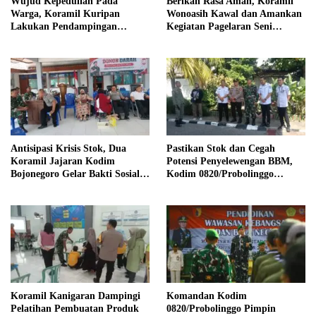
Wujud Kepedulian Pada
Berikan Rasa Aman, Koramil
Warga, Koramil Kuripan
Wonoasih Kawal dan Amankan
Lakukan Pendampingan
Kegiatan Pagelaran Seni
Pemeriksaan Kesehatan
Budaya Dan Pariwisata
Antisipasi Krisis Stok, Dua
Pastikan Stok dan Cegah
Koramil Jajaran Kodim
Potensi Penyelewengan BBM,
Bojonegoro Gelar Bakti Sosial
Kodim 0820/Probolinggo
Donor Darah
Bersama Tim Gabungan Monev
SPBU
Koramil Kanigaran Dampingi
Komandan Kodim
Pelatihan Pembuatan Produk
0820/Probolinggo Pimpin