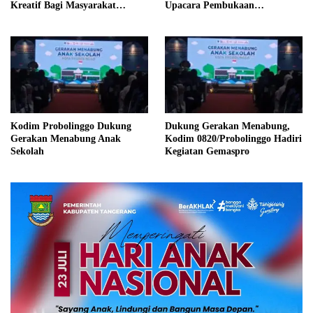
Kreatif Bagi Masyarakat
Upacara Pembukaan
Kelompok Difabel Kelurahan
Pendidikan Wawasan
Kebangsaan dan Bela Negara di
Universitas Panca Marga
Kodim Probolinggo Dukung
Dukung Gerakan Menabung,
Gerakan Menabung Anak
Kodim 0820/Probolinggo Hadiri
Sekolah
Kegiatan Gemaspro