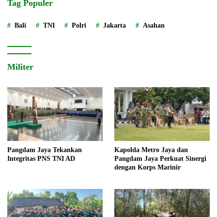
Tag Populer
Bali
TNI
Polri
Jakarta
Asahan
Militer
Pangdam Jaya Tekankan
Kapolda Metro Jaya dan
Integritas PNS TNI AD
Pangdam Jaya Perkuat Sinergi
dengan Korps Marinir