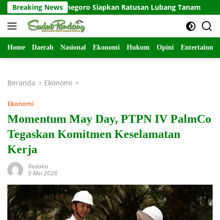
Langsung
Bojonegoro Siapkan Ratusan Lubang Tanam
Breaking News
Kemanunggal
ke
konten
Home
Daerah
Nasional
Ekonomi
Hukum
Opini
Entertainme
Beranda
Ekonomi
Ekonomi
Momentum May Day, PTPN IV PalmCo
Tegaskan Komitmen Keselamatan
Kerja
Redaksi
9 Mei 2026