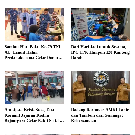
Kesongo dan TNI Bersatu untuk
Kemanusiaan
Sambut Hari Bakti Ke-79 TNI
Dari Hari Jadi untuk Sesama,
AU, Lanud Halim
IPC TPK Himpun 128 Kantong
Perdanakusuma Gelar Donor
Darah
Darah
Antisipasi Krisis Stok, Dua
Dadang Rachmat: AMKI Lahir
Koramil Jajaran Kodim
dan Tumbuh dari Semangat
Bojonegoro Gelar Bakti Sosial
Kebersamaan
Donor Darah