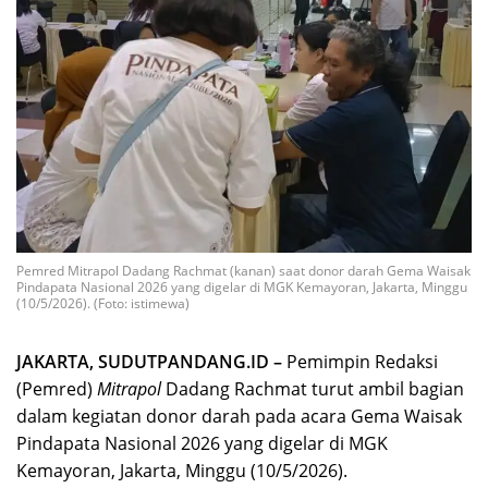
Pemred Mitrapol Dadang Rachmat (kanan) saat donor darah Gema Waisak
Pindapata Nasional 2026 yang digelar di MGK Kemayoran, Jakarta, Minggu
(10/5/2026). (Foto: istimewa)
JAKARTA, SUDUTPANDANG.ID –
Pemimpin Redaksi
(Pemred)
Mitrapol
Dadang Rachmat turut ambil bagian
dalam kegiatan donor darah pada acara Gema Waisak
Pindapata Nasional 2026 yang digelar di MGK
Kemayoran, Jakarta, Minggu (10/5/2026).