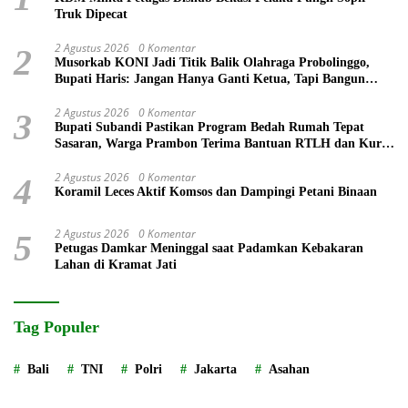
Truk Dipecat
2 Agustus 2026
0 Komentar
2
Musorkab KONI Jadi Titik Balik Olahraga Probolinggo,
Bupati Haris: Jangan Hanya Ganti Ketua, Tapi Bangun
Prestasi
2 Agustus 2026
0 Komentar
3
Bupati Subandi Pastikan Program Bedah Rumah Tepat
Sasaran, Warga Prambon Terima Bantuan RTLH dan Kursi
Roda
2 Agustus 2026
0 Komentar
4
Koramil Leces Aktif Komsos dan Dampingi Petani Binaan
2 Agustus 2026
0 Komentar
5
Petugas Damkar Meninggal saat Padamkan Kebakaran
Lahan di Kramat Jati
Tag Populer
Bali
TNI
Polri
Jakarta
Asahan