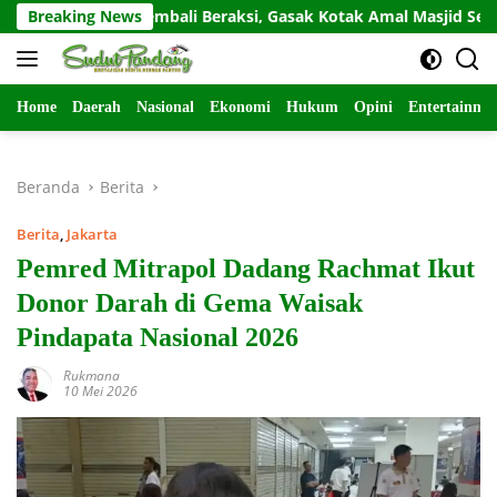
Langsung
esidivis Kembali Beraksi, Gasak Kotak Amal Masjid Sepi di Gunun
Breaking News
ke
konten
Home
Daerah
Nasional
Ekonomi
Hukum
Opini
Entertainme
Beranda
Berita
Berita
,
Jakarta
Pemred Mitrapol Dadang Rachmat Ikut
Donor Darah di Gema Waisak
Pindapata Nasional 2026
Rukmana
10 Mei 2026