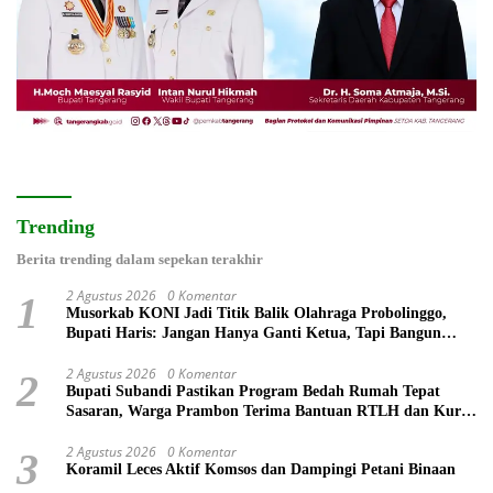
Trending
Berita trending dalam sepekan terakhir
2 Agustus 2026
0 Komentar
1
Musorkab KONI Jadi Titik Balik Olahraga Probolinggo,
Bupati Haris: Jangan Hanya Ganti Ketua, Tapi Bangun
Prestasi
2 Agustus 2026
0 Komentar
2
Bupati Subandi Pastikan Program Bedah Rumah Tepat
Sasaran, Warga Prambon Terima Bantuan RTLH dan Kursi
Roda
2 Agustus 2026
0 Komentar
3
Koramil Leces Aktif Komsos dan Dampingi Petani Binaan