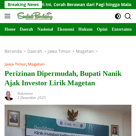
Langsung
akarta Hari Ini, Cerah Berawan dari Pagi hingga Malam
Breaking News
H
ke
konten
Home
Daerah
Nasional
Ekonomi
Hukum
Opini
Entertainme
Beranda
Daerah
Jawa Timur
Magetan
Jawa Timur
,
Magetan
Perizinan Dipermudah, Bupati Nanik
Ajak Investor Lirik Magetan
Rukmana
2 Desember 2025