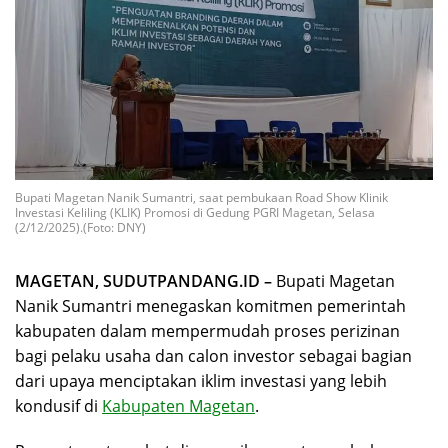
Bupati Magetan Nanik Sumantri, saat pembukaan Road Show Klinik
Investasi Keliling (KLIK) Promosi di Gedung PGRI Magetan, Selasa
(2/12/2025).(Foto: DNY)
MAGETAN, SUDUTPANDANG.ID –
Bupati Magetan
Nanik Sumantri menegaskan komitmen pemerintah
kabupaten dalam mempermudah proses perizinan
bagi pelaku usaha dan calon investor sebagai bagian
dari upaya menciptakan iklim investasi yang lebih
kondusif di
Kabupaten Magetan
.