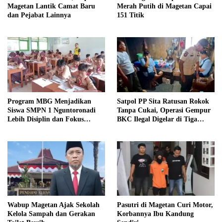
Magetan Lantik Camat Baru
Merah Putih di Magetan Capai
dan Pejabat Lainnya
151 Titik
Program MBG Menjadikan
Satpol PP Sita Ratusan Rokok
Siswa SMPN 1 Nguntoronadi
Tanpa Cukai, Operasi Gempur
Lebih Disiplin dan Fokus
BKC Ilegal Digelar di Tiga
Belajar
Kecamatan
Wabup Magetan Ajak Sekolah
Pasutri di Magetan Curi Motor,
Kelola Sampah dan Gerakan
Korbannya Ibu Kandung