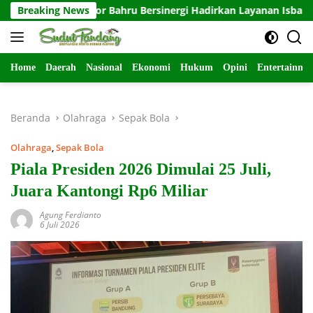
Langsung
RI Johor Bahru Bersinergi Hadirkan Layanan Isbat Nikah bagi WN
Breaking News
ke
konten
Home
Daerah
Nasional
Ekonomi
Hukum
Opini
Entertainme
Beranda
Olahraga
Sepak Bola
Olahraga
,
Sepak Bola
Piala Presiden 2026 Dimulai 25 Juli,
Juara Kantongi Rp6 Miliar
Agung Ferdianto
6 Juli 2026