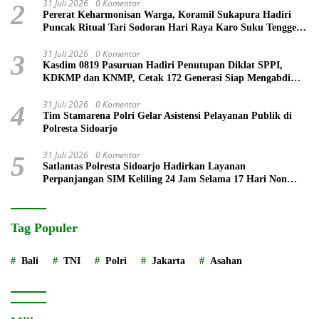
31 Juli 2026
0 Komentar
2
Pererat Keharmonisan Warga, Koramil Sukapura Hadiri
Puncak Ritual Tari Sodoran Hari Raya Karo Suku Tengger
di Bromo
31 Juli 2026
0 Komentar
3
Kasdim 0819 Pasuruan Hadiri Penutupan Diklat SPPI,
KDKMP dan KNMP, Cetak 172 Generasi Siap Mengabdi
untuk Negeri
31 Juli 2026
0 Komentar
4
Tim Stamarena Polri Gelar Asistensi Pelayanan Publik di
Polresta Sidoarjo
31 Juli 2026
0 Komentar
5
Satlantas Polresta Sidoarjo Hadirkan Layanan
Perpanjangan SIM Keliling 24 Jam Selama 17 Hari Non
Stop
Tag Populer
Bali
TNI
Polri
Jakarta
Asahan