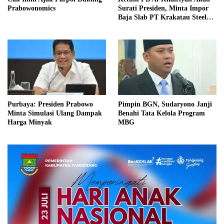
Prabowonomics
Surati Presiden, Minta Impor
Baja Slab PT Krakatau Steel
Diinvestigasi
Purbaya: Presiden Prabowo
Pimpin BGN, Sudaryono Janji
Minta Simulasi Ulang Dampak
Benahi Tata Kelola Program
Harga Minyak
MBG