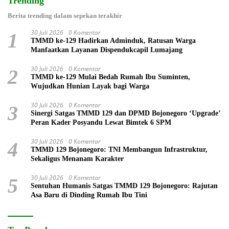
Trending
Berita trending dalam sepekan terakhir
30 Juli 2026
0 Komentar
1
TMMD ke-129 Hadirkan Adminduk, Ratusan Warga
Manfaatkan Layanan Dispendukcapil Lumajang
30 Juli 2026
0 Komentar
2
TMMD ke-129 Mulai Bedah Rumah Ibu Suminten,
Wujudkan Hunian Layak bagi Warga
30 Juli 2026
0 Komentar
3
Sinergi Satgas TMMD 129 dan DPMD Bojonegoro ‘Upgrade’
Peran Kader Posyandu Lewat Bimtek 6 SPM
30 Juli 2026
0 Komentar
4
TMMD 129 Bojonegoro: TNI Membangun Infrastruktur,
Sekaligus Menanam Karakter
30 Juli 2026
0 Komentar
5
Sentuhan Humanis Satgas TMMD 129 Bojonegoro: Rajutan
Asa Baru di Dinding Rumah Ibu Tini