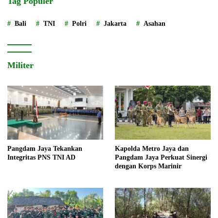
Tag Populer
Bali
TNI
Polri
Jakarta
Asahan
Militer
Pangdam Jaya Tekankan
Kapolda Metro Jaya dan
Integritas PNS TNI AD
Pangdam Jaya Perkuat Sinergi
dengan Korps Marinir