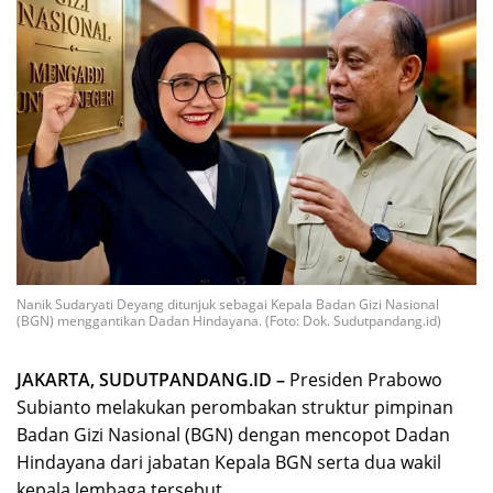
Nanik Sudaryati Deyang ditunjuk sebagai Kepala Badan Gizi Nasional
(BGN) menggantikan Dadan Hindayana. (Foto: Dok. Sudutpandang.id)
JAKARTA, SUDUTPANDANG.ID –
Presiden Prabowo
Subianto melakukan perombakan struktur pimpinan
Badan Gizi Nasional (BGN) dengan mencopot Dadan
Hindayana dari jabatan Kepala BGN serta dua wakil
kepala lembaga tersebut.