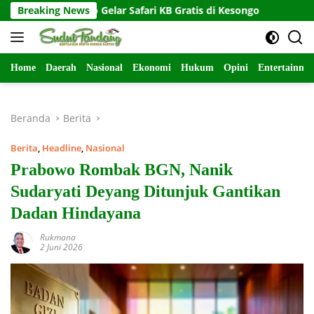
Langsung
negoro Gelar Safari KB Gratis di Kesongo
Breaking News
Jalan Beton 
ke
konten
Home
Daerah
Nasional
Ekonomi
Hukum
Opini
Entertainme
Beranda
Berita
Berita
,
Headline
,
Nasional
Prabowo Rombak BGN, Nanik
Sudaryati Deyang Ditunjuk Gantikan
Dadan Hindayana
Rukmana
2 Juni 2026