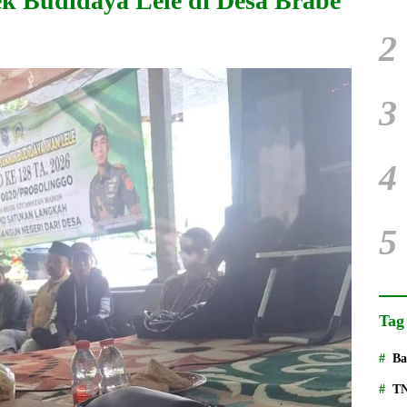
ek Budidaya Lele di Desa Brabe
2
3
4
5
Tag
Ba
T