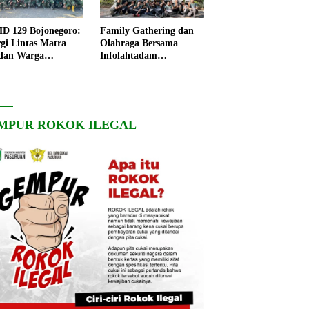
 129 Bojonegoro:
Family Gathering dan
rgi Lintas Matra
Olahraga Bersama
dan Warga
Infolahtadam
ngo, Percepat
V/Brawijaya Pererat
angunan Desa
Soliditas dan
Kebersamaan
MPUR ROKOK ILEGAL