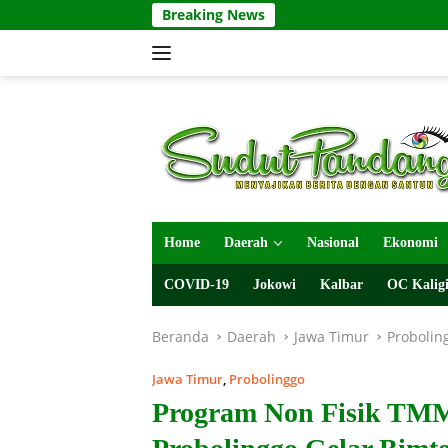
Langsung
Breaking News
ke
konten
Home
Daerah
Nasional
Ekonomi
COVID-19
Jokowi
Kalbar
OC Kaligi
Beranda
Daerah
Jawa Timur
Probolin
Jawa Timur
,
Probolinggo
Program Non Fisik TMM