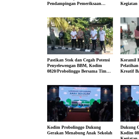
Pendampingan Pemeriksaan
Kegiatan 
Kesehatan
Dan Pariw
Pastikan Stok dan Cegah Potensi
Koramil 
Penyelewengan BBM, Kodim
Pelatiha
0820/Probolinggo Bersama Tim
Kreatif B
Gabungan Monev SPBU
Kelompok
Kodim Probolinggo Dukung
Dukung G
Gerakan Menabung Anak Sekolah
Kodim 08
Kegiatan