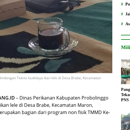
Po
Ja
As
Mil
imbingan Teknis budidaya ikan lele di Desa Brabe, Kecamatan
Pang
Teka
ANG.ID
– Dinas Perikanan Kabupaten Probolinggo
PNS
ikan lele di Desa Brabe, Kecamatan Maron,
merupakan bagian dari program non fisik TMMD Ke-