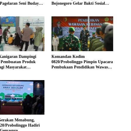
Pagelaran Seni Budaya
Bojonegoro Gelar Bakti Sosial
isata
Donor Darah
Kanigaran Dampingi
Komandan Kodim
n Pembuatan Produk
0820/Probolinggo Pimpin Upacara
agi Masyarakat
Pembukaan Pendidikan Wawasan
 Difabel Kelurahan
Kebangsaan dan Bela Negara di
Universitas Panca Marga
erakan Menabung,
20/Probolinggo Hadiri
 Gemaspro