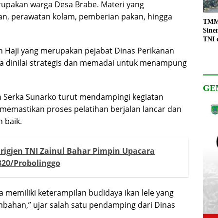
erupakan warga Desa Brabe. Materi yang
an, perawatan kolam, pemberian pakan, hingga
TMMD
Sine
TNI 
Keso
n Haji yang merupakan pejabat Dinas Perikanan
Pemb
ena dinilai strategis dan memadai untuk menampung
GE
 Serka Sunarko turut mendampingi kegiatan
memastikan proses pelatihan berjalan lancar dan
 baik.
igjen TNI Zainul Bahar Pimpin Upacara
20/Probolinggo
a memiliki keterampilan budidaya ikan lele yang
bahan,” ujar salah satu pendamping dari Dinas