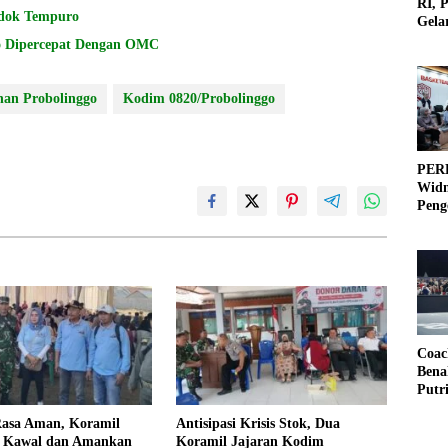
RI, 
dok Tempuro
Gela
Olah
BNPB: Pemadaman Karhutla di Gunung Bromo Dipercepat Dengan OMC
nan Probolinggo
Kodim 0820/Probolinggo
PERB
Widm
Peng
3×3
Coac
Bena
Putr
Rasa Aman, Koramil
Antisipasi Krisis Stok, Dua
 Kawal dan Amankan
Koramil Jajaran Kodim