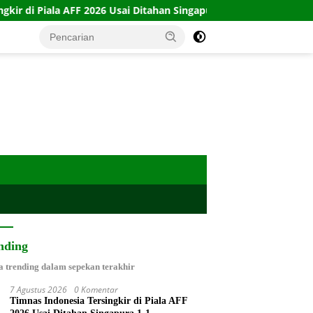
26 Usai Ditahan Singapura 1-1
10 Kartu Legacy 100 CTFP:
nding
a trending dalam sepekan terakhir
7 Agustus 2026
0 Komentar
Timnas Indonesia Tersingkir di Piala AFF