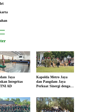
lri
karta
ahan
iter
dam Jaya
Kapolda Metro Jaya
nkan Integritas
dan Pangdam Jaya
 TNI AD
Perkuat Sinergi dengan
Korps Marinir