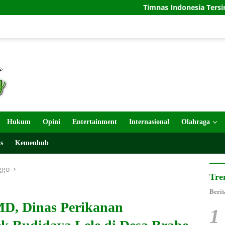
Timnas Indonesia Tersingkir di Piala AFF 20
Hukum
Opini
Entertainment
Internasional
Olahraga
s
Kemenhub
ggo
Tre
Berit
D, Dinas Perikanan
1