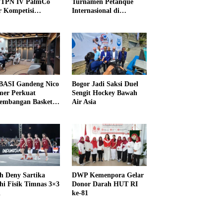
PTPN IV PalmCo
Turnamen Petanque
r Kompetisi
Internasional di
raga
UNDIKMA
ASI Gandeng Nico
Bogor Jadi Saksi Duel
er Perkuat
Sengit Hockey Bawah
embangan Basket
Air Asia
h Deny Sartika
DWP Kemenpora Gelar
hi Fisik Timnas 3×3
Donor Darah HUT RI
i
ke-81