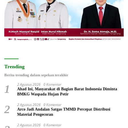
Trending
Berita trending dalam sepekan terakhir
2 Agustus 2026
0 Komentar
1
Ahad Ini, Masyarakat di Bagian Barat Indonesia Diminta
BMKG Waspada Hujan Petir
2 Agustus 2026
0 Komentar
2
Arco Jadi Andalan Satgas TMMD Percepat Distribusi
Material Pengecoran
2 Agustus 2026
0 Komentar