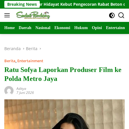
Langsung
 Nur Hidayat Kebut Pengecoran Rabat Beton di Lumajang
Breaking News
ke
konten
Home
Daerah
Nasional
Ekonomi
Hukum
Opini
Entertainme
Beranda
Berita
Berita
,
Entertainment
Ratu Sofya Laporkan Produser Film ke
Polda Metro Jaya
Aditya
7 Juni 2026