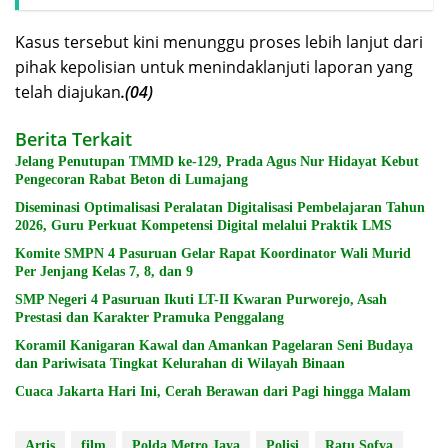
Kasus tersebut kini menunggu proses lebih lanjut dari
pihak kepolisian untuk menindaklanjuti laporan yang
telah diajukan
.(04)
Berita Terkait
Jelang Penutupan TMMD ke-129, Prada Agus Nur Hidayat Kebut
Pengecoran Rabat Beton di Lumajang
Diseminasi Optimalisasi Peralatan Digitalisasi Pembelajaran Tahun
2026, Guru Perkuat Kompetensi Digital melalui Praktik LMS
Komite SMPN 4 Pasuruan Gelar Rapat Koordinator Wali Murid
Per Jenjang Kelas 7, 8, dan 9
SMP Negeri 4 Pasuruan Ikuti LT-II Kwaran Purworejo, Asah
Prestasi dan Karakter Pramuka Penggalang
Koramil Kanigaran Kawal dan Amankan Pagelaran Seni Budaya
dan Pariwisata Tingkat Kelurahan di Wilayah Binaan
Cuaca Jakarta Hari Ini, Cerah Berawan dari Pagi hingga Malam
Artis
film
Polda Metro Jaya
Polisi
Ratu Sofya