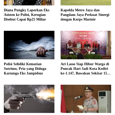
Diana Pungky Laporkan Eks
Kapolda Metro Jaya dan
Asisten ke Polisi, Kerugian
Pangdam Jaya Perkuat Sinergi
Disebut Capai Rp25 Miliar
dengan Korps Marinir
Polisi Selidiki Kematian
Ari Lasso Siap Hibur Warga di
Sutrimo, Pria yang Diduga
Puncak Hari Jadi Kota Kediri
Karumga Eks Jampidsus
ke-1.147, Bawakan Sekitar 15
Lagu