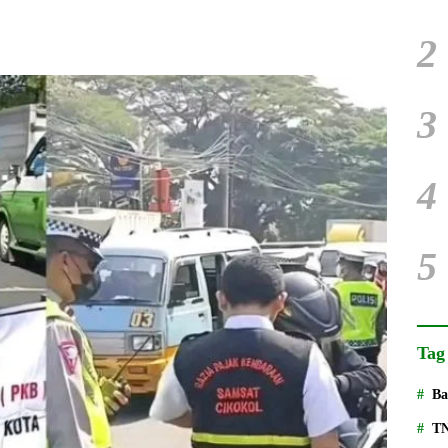
2
3
4
5
Tag
Ba
T