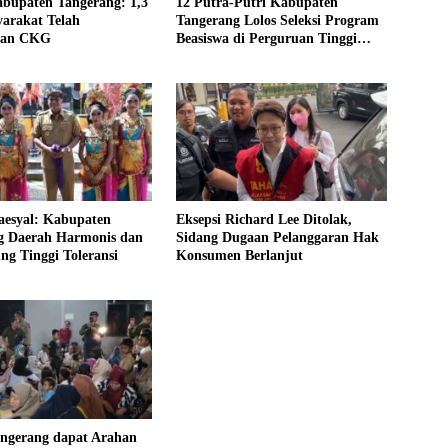
abupaten Tangerang: 1,3
12 Putra-Putri Kabupaten
arakat Telah
Tangerang Lolos Seleksi Program
kan CKG
Beasiswa di Perguruan Tinggi
Lingkup Kemenhub
aesyal: Kabupaten
Eksepsi Richard Lee Ditolak,
g Daerah Harmonis dan
Sidang Dugaan Pelanggaran Hak
g Tinggi Toleransi
Konsumen Berlanjut
angerang dapat Arahan