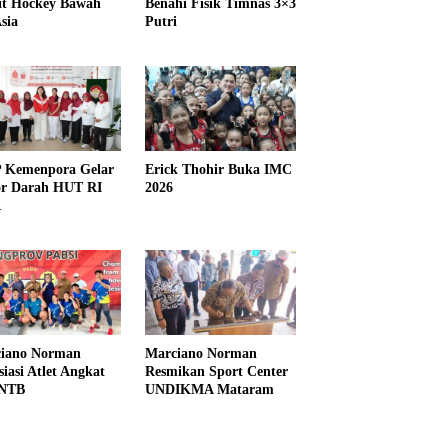
it Hockey Bawah
Benahi Fisik Timnas 3×3
sia
Putri
Kemenpora Gelar
Erick Thohir Buka IMC
r Darah HUT RI
2026
1
iano Norman
Marciano Norman
siasi Atlet Angkat
Resmikan Sport Center
 NTB
UNDIKMA Mataram