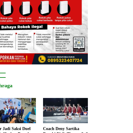
hraga
r Jadi Saksi Duel
Coach Deny Sartika