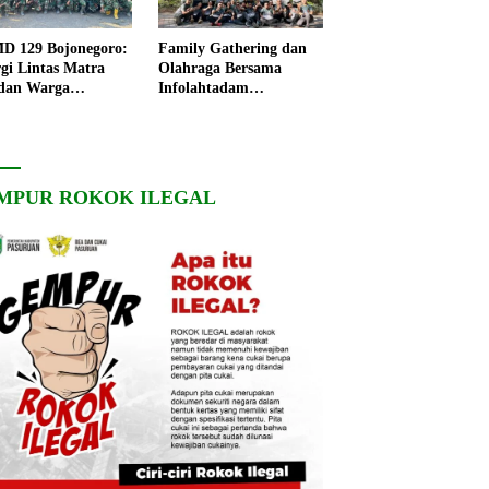
 129 Bojonegoro:
Family Gathering dan
rgi Lintas Matra
Olahraga Bersama
dan Warga
Infolahtadam
ngo, Percepat
V/Brawijaya Pererat
angunan Desa
Soliditas dan
Kebersamaan
MPUR ROKOK ILEGAL