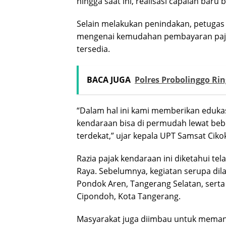
hingga saat ini, realisasi capaian baru 
Selain melakukan penindakan, petuga
mengenai kemudahan pembayaran pajak
tersedia.
BACA JUGA
Polres Probolinggo Ri
“Dalam hal ini kami memberikan eduka
kendaraan bisa di permudah lewat beber
terdekat,” ujar kepala UPT Samsat Ciko
Razia pajak kendaraan ini diketahui tel
Raya. Sebelumnya, kegiatan serupa dila
Pondok Aren, Tangerang Selatan, serta 
Cipondoh, Kota Tangerang.
Masyarakat juga diimbau untuk meman