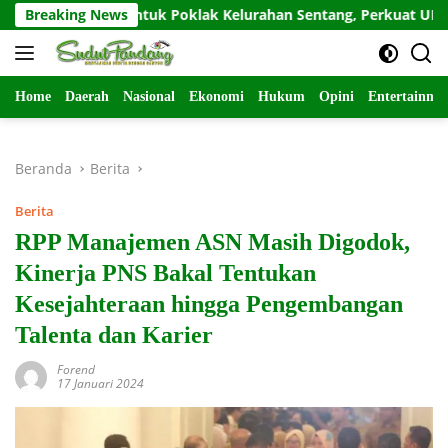
Langsung
uan untuk Poklak Kelurahan Sentang, Perkuat UMKM Jelang Lo
Breaking News
ke
konten
Home
Daerah
Nasional
Ekonomi
Hukum
Opini
Entertainme
Beranda
Berita
Berita
RPP Manajemen ASN Masih Digodok,
Kinerja PNS Bakal Tentukan
Kesejahteraan hingga Pengembangan
Talenta dan Karier
Forend
17 Januari 2024