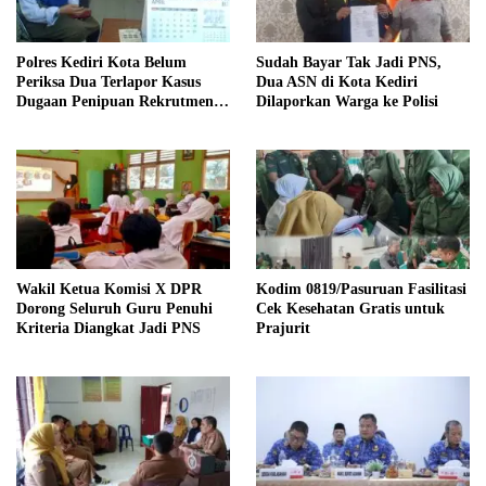
Polres Kediri Kota Belum
Sudah Bayar Tak Jadi PNS,
Periksa Dua Terlapor Kasus
Dua ASN di Kota Kediri
Dugaan Penipuan Rekrutmen
Dilaporkan Warga ke Polisi
ASN
Wakil Ketua Komisi X DPR
Kodim 0819/Pasuruan Fasilitasi
Dorong Seluruh Guru Penuhi
Cek Kesehatan Gratis untuk
Kriteria Diangkat Jadi PNS
Prajurit