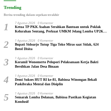
Trending
Berita trending dalam sepekan terakhir
7 Agustus 2026
0 Komentar
1
Ketua TP PKK Asahan Serahkan Bantuan untuk Poklak
Kelurahan Sentang, Perkuat UMKM Jelang Lomba UP2K
Sumut
1 Agustus 2026
0 Komentar
2
Bupati Sidoarjo Tutup Tiga Toko Miras saat Sidak, 624
Botol Disita
1 Agustus 2026
0 Komentar
3
Koramil Wonomerto Pelopori Pelaksanaan Kerja Bakti
Bersihkan Jalan Desa Binaan
1 Agustus 2026
0 Komentar
4
Demi Sukses HUT RI ke-81, Babinsa Winongan Bekali
Paskibraka Mental dan Disiplin
1 Agustus 2026
0 Komentar
5
Semarak Lomba Dolanan, Babinsa Pastikan Kegiatan
Kondusif