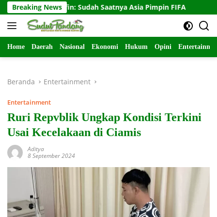
Langsung
Djohar Arifin: Sudah Saatnya Asia Pimpin FIFA
Breaking News
Paulo Ric
ke
konten
Home
Daerah
Nasional
Ekonomi
Hukum
Opini
Entertainme
Beranda
Entertainment
Entertainment
Ruri Repvblik Ungkap Kondisi Terkini
Usai Kecelakaan di Ciamis
Aditya
8 September 2024