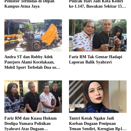
Pemotor Terlindas di Depan
Puncak Hari Jadi Kota Kediri
Kampus Atma Jaya
ke-1.147, Bawakan Sekitar 15
Lagu
Andra ST dan Robby Adek
Fariz RM Tak Gentar Hadapi
Pantjoro Alami Kecelakaan,
Laporan Balik Syahravi
Mobil Sport Terbelah Dua usai
Hantam Tiang Listrik
Fariz RM dan Kuasa Hukum
Tantri Kotak Ngaku Jadi
Deolipa Yumara Polisikan
Korban Dugaan Penipuan
Syahravi Atas Dugaan
Teman Sendiri, Kerugian Rp10