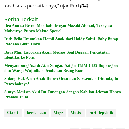
kasih atas perhatiannya,” ujar Ruri.
(04)
Berita Terkait
Dea Annisa Resmi Menikah dengan Mazaki Ahmad, Ternyata
Maharnya Punya Makna Spesial
Irish Bella Umumkan Hamil Anak dari Haldy Sabri, Baby Bump
Perdana Bikin Haru
Daus Mini Laporkan Akun Medsos Soal Dugaan Pencatutan
Identitas ke Polisi
Menyambung Asa di Atas Sungai: Satgas TMMD 129 Bojonegoro
dan Warga Wujudkan Jembatan Brang Etan
Sidang Hak Asuh Anak Ruben Onsu dan Sarwendah Ditunda, Ini
Penyebabnya!
Sintya Marisca Akui Isu Tunangan dengan Kabilan Jelevan Hanya
Promosi Film
Ciamis
kecelakaan
Moge
Musisi
ruri Repvblik