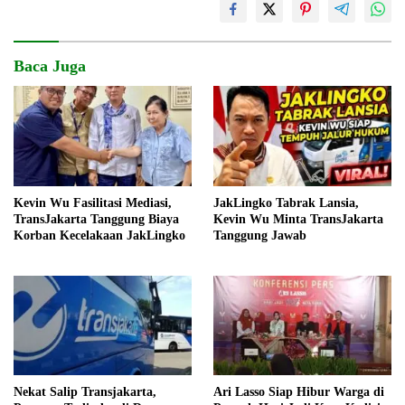
Baca Juga
Kevin Wu Fasilitasi Mediasi,
JakLingko Tabrak Lansia,
TransJakarta Tanggung Biaya
Kevin Wu Minta TransJakarta
Korban Kecelakaan JakLingko
Tanggung Jawab
Nekat Salip Transjakarta,
Ari Lasso Siap Hibur Warga di