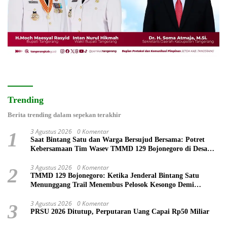
Trending
Berita trending dalam sepekan terakhir
3 Agustus 2026
0 Komentar
1
Saat Bintang Satu dan Warga Bersujud Bersama: Potret
Kebersamaan Tim Wasev TMMD 129 Bojonegoro di Desa
Kesongo
3 Agustus 2026
0 Komentar
2
TMMD 129 Bojonegoro: Ketika Jenderal Bintang Satu
Menunggang Trail Menembus Pelosok Kesongo Demi
Senyum Warga
3 Agustus 2026
0 Komentar
3
PRSU 2026 Ditutup, Perputaran Uang Capai Rp50 Miliar