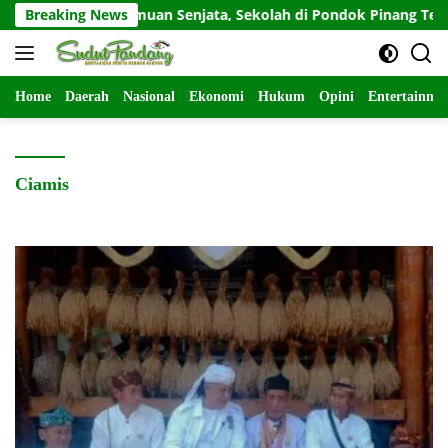
Langsung
Pasca-Temuan Senjata, Sekolah di Pondok Pinang Terapkan PJ
Breaking News
ke
konten
Home
Daerah
Nasional
Ekonomi
Hukum
Opini
Entertainme
Ciamis