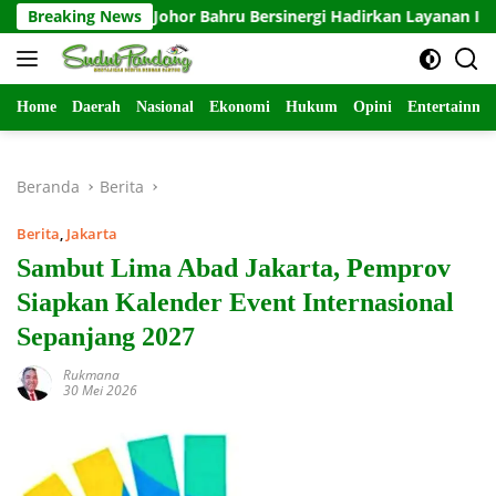
Langsung
dan KJRI Johor Bahru Bersinergi Hadirkan Layanan Isbat Nikah b
Breaking News
ke
konten
Home
Daerah
Nasional
Ekonomi
Hukum
Opini
Entertainme
Beranda
Berita
Berita
,
Jakarta
Sambut Lima Abad Jakarta, Pemprov
Siapkan Kalender Event Internasional
Sepanjang 2027
Rukmana
30 Mei 2026