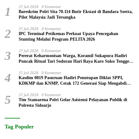
31 Juli 2026
0 Komentar
1
Bareskrim Polri Sita 70.114 Butir Ekstasi di Bandara Soetta,
Pilot Malaysia Jadi Tersangka
31 Juli 2026
0 Komentar
2
IPC Terminal Petikemas Perkuat Upaya Pencegahan
Stunting Melalui Program PELITA 2026
31 Juli 2026
0 Komentar
3
Pererat Keharmonisan Warga, Koramil Sukapura Hadiri
Puncak Ritual Tari Sodoran Hari Raya Karo Suku Tengger
di Bromo
31 Juli 2026
0 Komentar
4
Kasdim 0819 Pasuruan Hadiri Penutupan Diklat SPPI,
KDKMP dan KNMP, Cetak 172 Generasi Siap Mengabdi
untuk Negeri
31 Juli 2026
0 Komentar
5
Tim Stamarena Polri Gelar Asistensi Pelayanan Publik di
Polresta Sidoarjo
Tag Populer