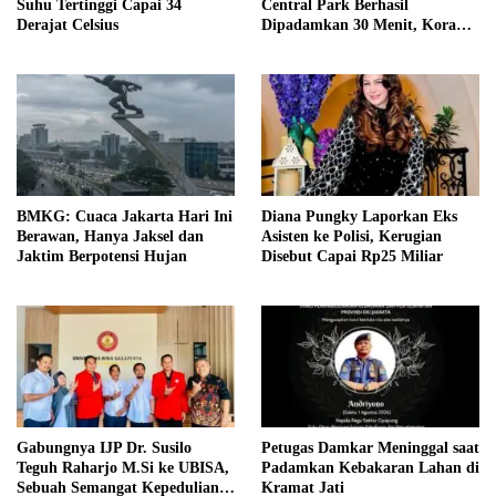
Suhu Tertinggi Capai 34
Central Park Berhasil
Derajat Celsius
Dipadamkan 30 Menit, Koramil
03/GP Turunkan 2 Water Tank
BMKG: Cuaca Jakarta Hari Ini
Diana Pungky Laporkan Eks
Berawan, Hanya Jaksel dan
Asisten ke Polisi, Kerugian
Jaktim Berpotensi Hujan
Disebut Capai Rp25 Miliar
Gabungnya IJP Dr. Susilo
Petugas Damkar Meninggal saat
Teguh Raharjo M.Si ke UBISA,
Padamkan Kebakaran Lahan di
Sebuah Semangat Kepedulian
Kramat Jati