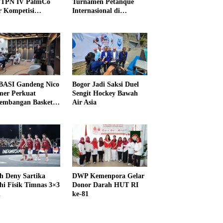
PTPN IV PalmCo
Turnamen Petanque
r Kompetisi
Internasional di
raga
UNDIKMA
ASI Gandeng Nico
Bogor Jadi Saksi Duel
er Perkuat
Sengit Hockey Bawah
embangan Basket
Air Asia
h Deny Sartika
DWP Kemenpora Gelar
hi Fisik Timnas 3×3
Donor Darah HUT RI
i
ke-81