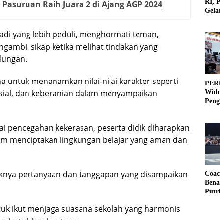
RI, 
Pasuruan Raih Juara 2 di Ajang AGP 2024
Gela
Olah
di yang lebih peduli, menghormati teman,
gambil sikap ketika melihat tindakan yang
dungan.
a untuk menanamkan nilai-nilai karakter seperti
PERB
osial, dan keberanian dalam menyampaikan
Widm
Peng
3×3
 pencegahan kekerasan, peserta didik diharapkan
am menciptakan lingkungan belajar yang aman dan
yaknya pertanyaan dan tanggapan yang disampaikan
Coac
Bena
Putr
uk ikut menjaga suasana sekolah yang harmonis