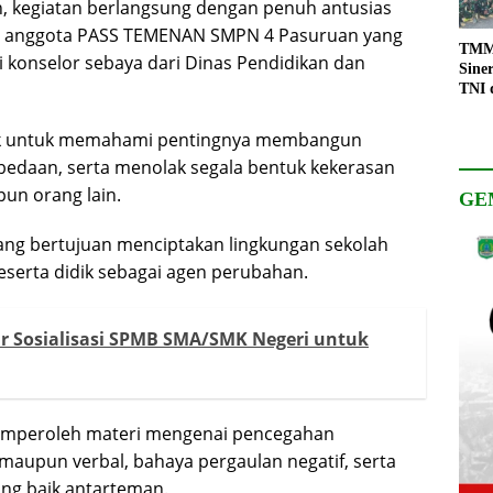
, kegiatan berlangsung dengan penuh antusias
leh anggota PASS TEMENAN SMPN 4 Pasuruan yang
TMMD
konselor sebaya dari Dinas Pendidikan dan
Sine
TNI 
Keso
Pemb
iajak untuk memahami pentingnya membangun
bedaan, serta menolak segala bentuk kekerasan
pun orang lain.
GE
g bertujuan menciptakan lingkungan sekolah
serta didik sebagai agen perubahan.
r Sosialisasi SPMB SMA/SMK Negeri untuk
memperoleh materi mengenai pencegahan
k maupun verbal, bahaya pergaulan negatif, serta
ng baik antarteman.