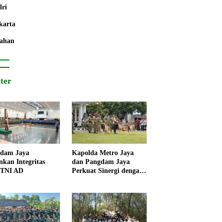
lri
karta
ahan
iter
dam Jaya
Kapolda Metro Jaya
nkan Integritas
dan Pangdam Jaya
 TNI AD
Perkuat Sinergi dengan
Korps Marinir