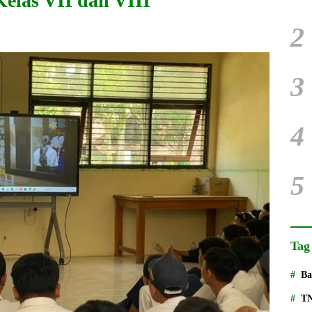
las VII dan VIII
2
3
4
5
Tag
Ba
T