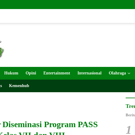
TMMD
Hukum
Opini
Entertainment
Internasional
Olahraga
s
Kemenhub
Tre
Berit
 Diseminasi Program PASS
1