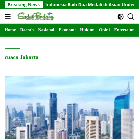
Langsung
Breaking News
Indonesia Raih Dua Medali di Asian Underwater H
ke
konten
Home
Daerah
Nasional
Ekonomi
Hukum
Opini
Entertainme
cuaca Jakarta