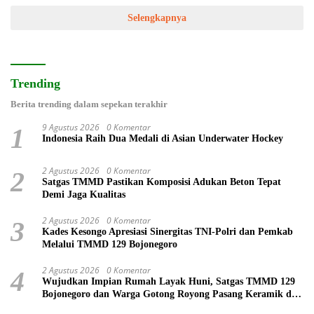
Selengkapnya
Trending
Berita trending dalam sepekan terakhir
9 Agustus 2026
0 Komentar
1
Indonesia Raih Dua Medali di Asian Underwater Hockey
2 Agustus 2026
0 Komentar
2
Satgas TMMD Pastikan Komposisi Adukan Beton Tepat
Demi Jaga Kualitas
2 Agustus 2026
0 Komentar
3
Kades Kesongo Apresiasi Sinergitas TNI-Polri dan Pemkab
Melalui TMMD 129 Bojonegoro
2 Agustus 2026
0 Komentar
4
Wujudkan Impian Rumah Layak Huni, Satgas TMMD 129
Bojonegoro dan Warga Gotong Royong Pasang Keramik di
Rumah Ibu Tini