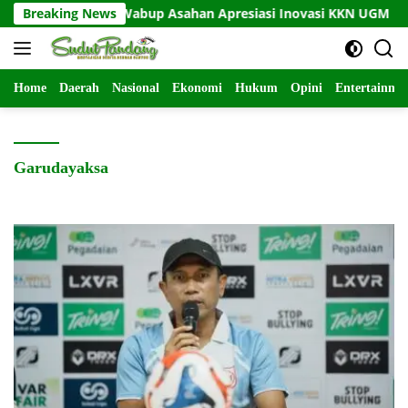
Langsung
Breaking News
Wabup Asahan Apresiasi Inovasi KKN UGM
ke
konten
Home
Daerah
Nasional
Ekonomi
Hukum
Opini
Entertainme
Garudayaksa