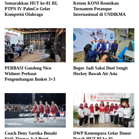
Semarakkan HUT ke-81 RI,
Ketum KONI Resmikan
PTPN IV PalmCo Gelar
Turnamen Petanque
Kompetisi Olahraga
Internasional di UNDIKMA
PERBASI Gandeng Nico
Bogor Jadi Saksi Duel Sengit
Widmer Perkuat
Hockey Bawah Air Asia
Pengembangan Basket 3×3
Coach Deny Sartika Benahi
DWP Kemenpora Gelar Donor
Fisik Timnas 3×3 Putri
Darah HUT RI ke-81