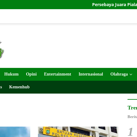
Persebaya Juara Piala Presiden 2026
Hukum
Opini
Entertainment
Internasional
Olahraga
s
Kemenhub
Tre
Berit
1