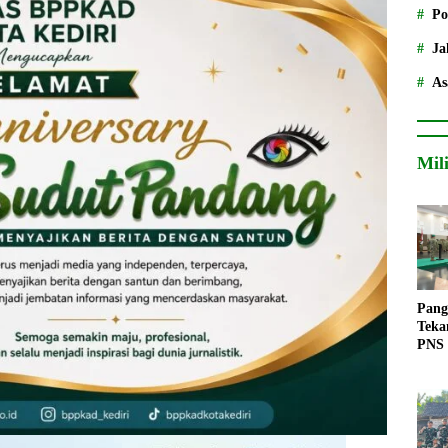
Po
Ja
As
Mil
Pang
Teka
PNS