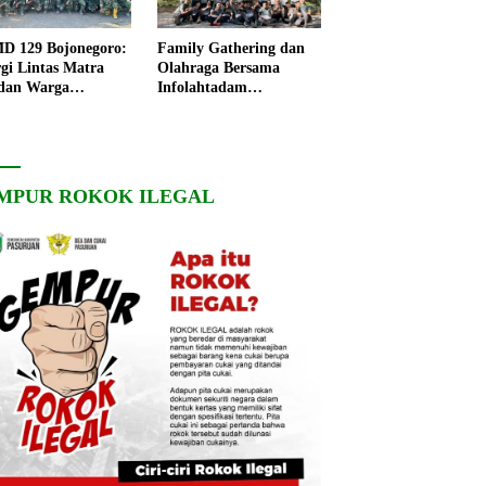
 129 Bojonegoro:
Family Gathering dan
rgi Lintas Matra
Olahraga Bersama
dan Warga
Infolahtadam
ngo, Percepat
V/Brawijaya Pererat
angunan Desa
Soliditas dan
Kebersamaan
MPUR ROKOK ILEGAL