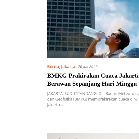
Berita
,
Jakarta
26 Juli 2026
BMKG Prakirakan Cuaca Jakarta
Berawan Sepanjang Hari Minggu
JAKARTA, SUDUTPANDANG.ID – Badan Meteorologi
dan Geofisika (BMKG) memprakirakan cuaca di wi
Jakarta…