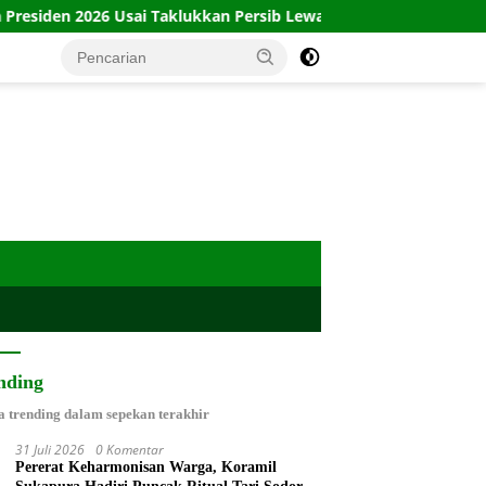
 Usai Taklukkan Persib Lewat Adu Penalti
Babinsa Plingg
nding
a trending dalam sepekan terakhir
31 Juli 2026
0 Komentar
Pererat Keharmonisan Warga, Koramil