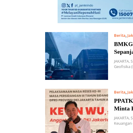
Berita
,
Ja
BMKG: 
Sepanj
JAKARTA, 
Geofisika 
Berita
,
Ja
PPATK 
Minta 
JAKARTA, 
Keuangan 