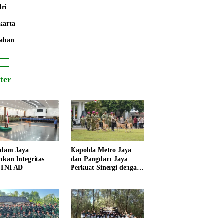
lri
karta
ahan
iter
dam Jaya
Kapolda Metro Jaya
nkan Integritas
dan Pangdam Jaya
 TNI AD
Perkuat Sinergi dengan
Korps Marinir