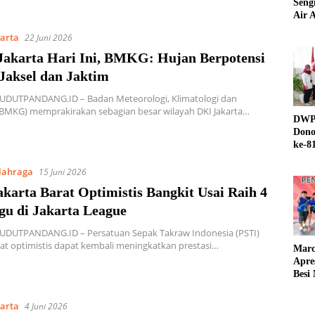
Seng
Air A
karta
22 Juni 2026
Jakarta Hari Ini, BMKG: Hujan Berpotensi
Jaksel dan Jaktim
SUDUTPANDANG.ID – Badan Meteorologi, Klimatologi dan
(BMKG) memprakirakan sebagian besar wilayah DKI Jakarta…
DWP 
Dono
ke-8
lahraga
15 Juni 2026
karta Barat Optimistis Bangkit Usai Raih 4
gu di Jakarta League
SUDUTPANDANG.ID – Persatuan Sepak Takraw Indonesia (PSTI)
rat optimistis dapat kembali meningkatkan prestasi…
Marc
Apre
Besi
karta
4 Juni 2026