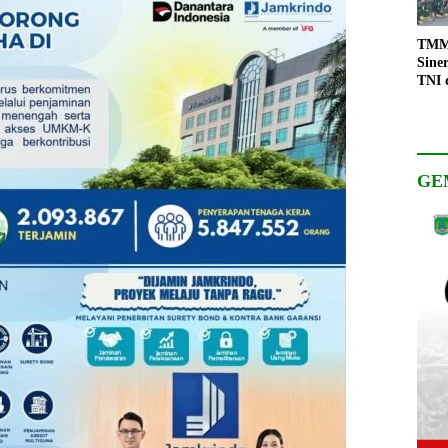
TMMD
Sine
TNI 
Keso
Pemb
GE