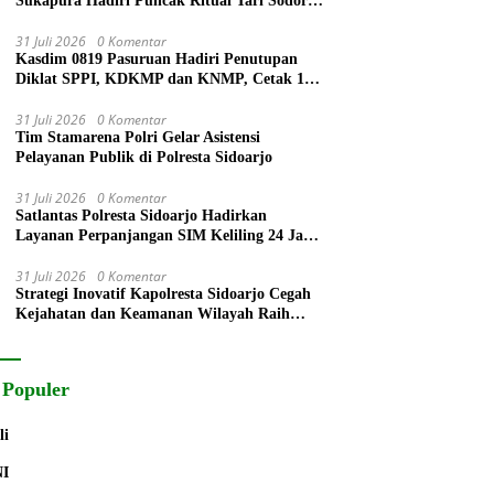
Sukapura Hadiri Puncak Ritual Tari Sodoran
Hari Raya Karo Suku Tengger di Bromo
31 Juli 2026
0 Komentar
Kasdim 0819 Pasuruan Hadiri Penutupan
Diklat SPPI, KDKMP dan KNMP, Cetak 172
Generasi Siap Mengabdi untuk Negeri
31 Juli 2026
0 Komentar
Tim Stamarena Polri Gelar Asistensi
Pelayanan Publik di Polresta Sidoarjo
31 Juli 2026
0 Komentar
Satlantas Polresta Sidoarjo Hadirkan
Layanan Perpanjangan SIM Keliling 24 Jam
Selama 17 Hari Non Stop
31 Juli 2026
0 Komentar
Strategi Inovatif Kapolresta Sidoarjo Cegah
Kejahatan dan Keamanan Wilayah Raih
Radar Surabaya Award
 Populer
li
NI