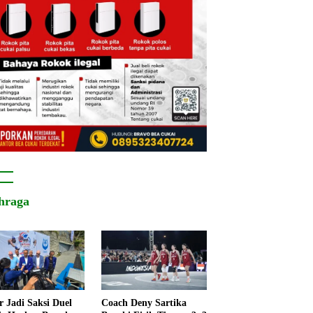
hraga
r Jadi Saksi Duel
Coach Deny Sartika