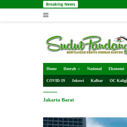
Langsung
Breaking News
ke
konten
Home
Daerah
Nasional
Ekonomi
COVID-19
Jokowi
Kalbar
OC Kaligi
Jakarta Barat