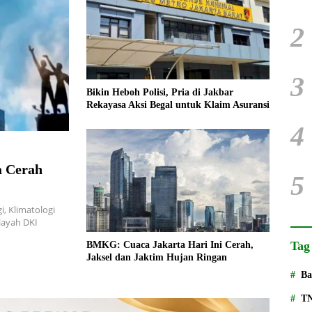
2
3
Bikin Heboh Polisi, Pria di Jakbar
Rekayasa Aksi Begal untuk Klaim Asuransi
4
 Cerah
5
, Klimatologi
layah DKI
Tag
BMKG: Cuaca Jakarta Hari Ini Cerah,
Jaksel dan Jaktim Hujan Ringan
Ba
T