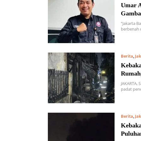
Umar A
Gambar
“Jakarta B
berbenah 
Berita
,
Ja
Kebaka
Rumah,
JAKARTA, 
padat pend
Berita
,
Ja
Kebaka
Puluha