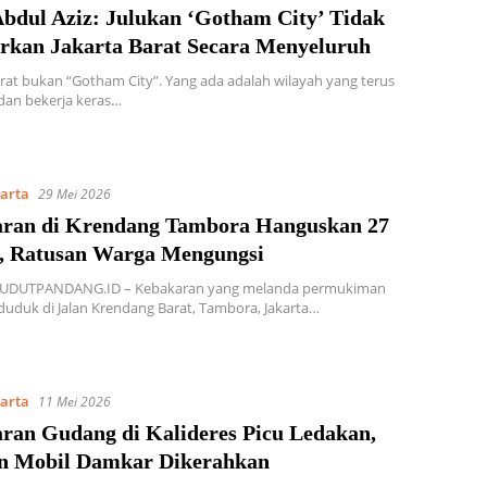
bdul Aziz: Julukan ‘Gotham City’ Tidak
kan Jakarta Barat Secara Menyeluruh
arat bukan “Gotham City”. Yang ada adalah wilayah yang terus
dan bekerja keras…
karta
29 Mei 2026
ran di Krendang Tambora Hanguskan 27
 Ratusan Warga Mengungsi
SUDUTPANDANG.ID – Kebakaran yang melanda permukiman
uduk di Jalan Krendang Barat, Tambora, Jakarta…
karta
11 Mei 2026
ran Gudang di Kalideres Picu Ledakan,
n Mobil Damkar Dikerahkan