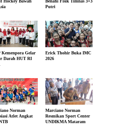
it Hockey Bawah
Benahi Fisik Timnas 3×3
sia
Putri
Kemenpora Gelar
Erick Thohir Buka IMC
r Darah HUT RI
2026
1
iano Norman
Marciano Norman
siasi Atlet Angkat
Resmikan Sport Center
 NTB
UNDIKMA Mataram