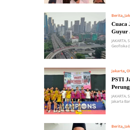
Berita
,
Ja
Cuaca 
Guyur 
JAKARTA, 
Geofisika 
Jakarta
,
O
PSTI Ja
Perung
JAKARTA, 
Jakarta Ba
Berita
,
Ja