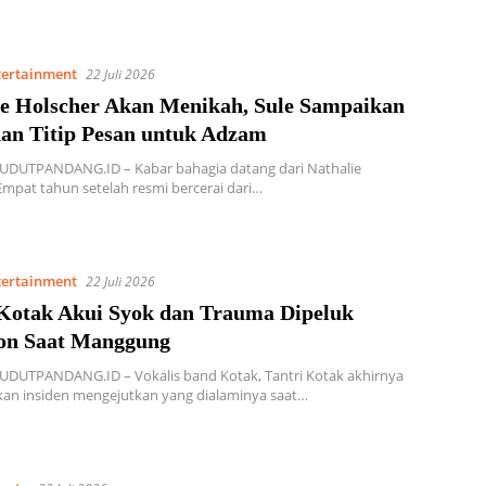
tertainment
22 Juli 2026
ie Holscher Akan Menikah, Sule Sampaikan
dan Titip Pesan untuk Adzam
SUDUTPANDANG.ID – Kabar bahagia datang dari Nathalie
Empat tahun setelah resmi bercerai dari…
tertainment
22 Juli 2026
 Kotak Akui Syok dan Trauma Dipeluk
on Saat Manggung
UDUTPANDANG.ID – Vokalis band Kotak, Tantri Kotak akhirnya
kan insiden mengejutkan yang dialaminya saat…