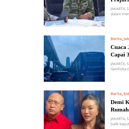
JAKARTA, 
dalam menj
Berita
,
Ja
Cuaca 
Capai 3
JAKARTA, 
Geofisika 
Berita
,
En
Demi K
Rumah
JAKARTA, 
balik kep