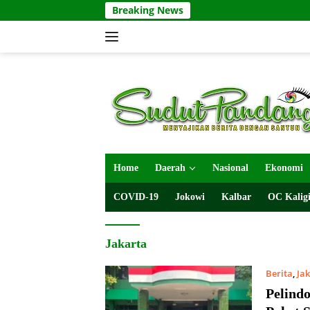
Langsung
Breaking News
ke
konten
Home
Daerah
Nasional
Ekonomi
COVID-19
Jokowi
Kalbar
OC Kaligi
Jakarta
Berita
,
Ja
Pelindo