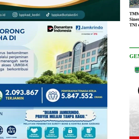
TMMD
Sine
TNI 
Keso
Pemb
GE