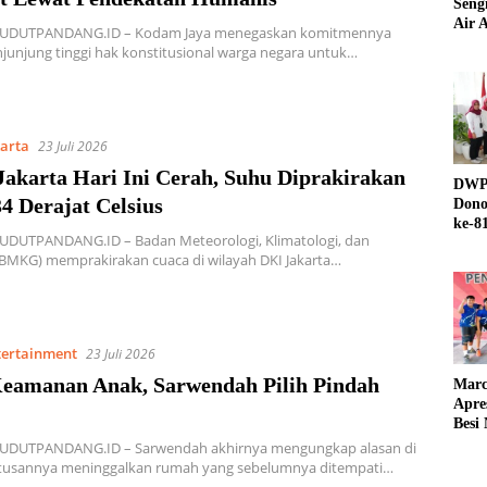
Seng
Air A
SUDUTPANDANG.ID – Kodam Jaya menegaskan komitmennya
unjung tinggi hak konstitusional warga negara untuk…
karta
23 Juli 2026
Jakarta Hari Ini Cerah, Suhu Diprakirakan
DWP 
4 Derajat Celsius
Dono
ke-8
SUDUTPANDANG.ID – Badan Meteorologi, Klimatologi, dan
(BMKG) memprakirakan cuaca di wilayah DKI Jakarta…
tertainment
23 Juli 2026
eamanan Anak, Sarwendah Pilih Pindah
Marc
Apre
Besi
SUDUTPANDANG.ID – Sarwendah akhirnya mengungkap alasan di
utusannya meninggalkan rumah yang sebelumnya ditempati…