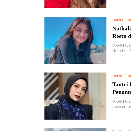
Berita
,
En
Nathal
Restu 
JAKARTA, 
Holscher. 
Berita
,
En
Tantri
Penont
JAKARTA, S
mencerita