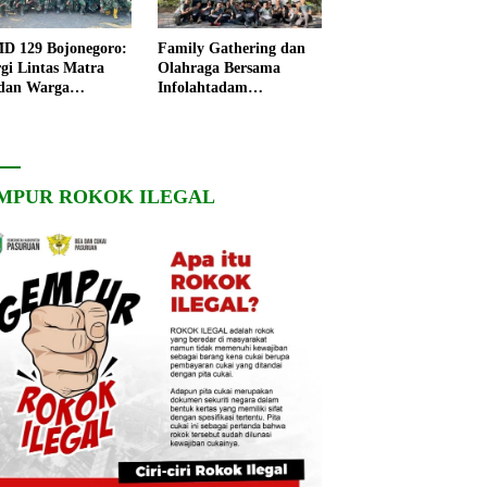
 129 Bojonegoro:
Family Gathering dan
rgi Lintas Matra
Olahraga Bersama
dan Warga
Infolahtadam
ngo, Percepat
V/Brawijaya Pererat
angunan Desa
Soliditas dan
Kebersamaan
MPUR ROKOK ILEGAL