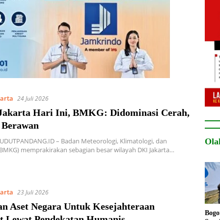
karta
24 Juli 2026
Jakarta Hari Ini, BMKG: Didominasi Cerah,
 Berawan
Ola
SUDUTPANDANG.ID – Badan Meteorologi, Klimatologi, dan
(BMKG) memprakirakan sebagian besar wilayah DKI Jakarta…
karta
23 Juli 2026
an Aset Negara Untuk Kesejahteraan
Bogo
it Lewat Pendekatan Humanis