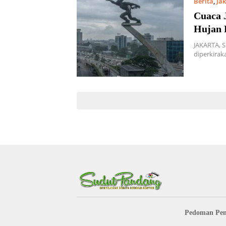
Berita
,
Ja
Cuaca 
Hujan 
JAKARTA, 
diperkirak
Pedoman Pem