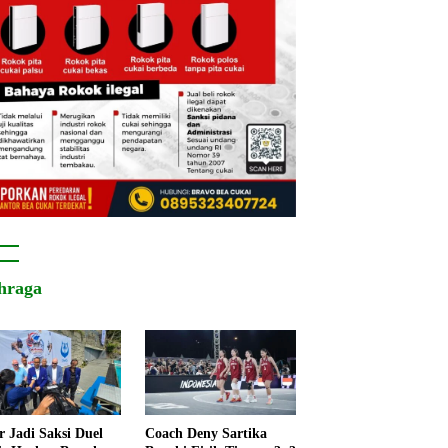
hraga
r Jadi Saksi Duel
Coach Deny Sartika