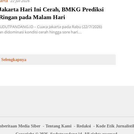
karta
22 Juli 2026
Jakarta Hari Ini Cerah, BMKG Prediksi
Ringan pada Malam Hari
SUDUTPANDANG.ID – Cuaca Jakarta pada Rabu (22/7/2026)
an didominasi kondisi cerah hingga sore hari….
Selengkapnya
beritaan Media Siber
Tentang Kami
Redaksi
Kode Etik Jurnalisti