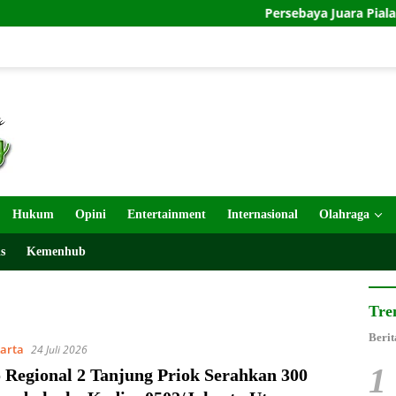
Persebaya Juara Piala Presiden 2026
Hukum
Opini
Entertainment
Internasional
Olahraga
s
Kemenhub
Tre
Berit
karta
24 Juli 2026
1
 Regional 2 Tanjung Priok Serahkan 300