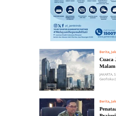
Berita
,
Ja
Cuaca 
Malam
JAKARTA, 
Geofisika 
Berita
,
Ja
Penata
Prajur