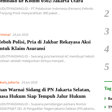
Sembako ke Kodim 0502/Jakarta Utara
SUDUTPANDANG.ID – PT Pelabuhan Indonesia (Persero) Pelindo
2
2 Tanjung Priok menyerahkan 300 paket…
3
riminal
24 Juli 2026
eboh Polisi, Pria di Jakbar Rekayasa Aksi
4
untuk Klaim Asuransi
SUDUTPANDANG.ID – Seorang pria berinisial AC membuat heboh
olisian setelah melaporkan dirinya menjadi…
5
kum
,
Jakarta
24 Juli 2026
Tag
han Warnai Sidang di PN Jakarta Selatan,
asa Hukum Siap Tempuh Jalur Hukum
Ba
SUDUTPANDANG.ID – Suasana persidangan perkara Nomor
T
2026/PNJKT.SEL di Pengadilan Negeri Jakarta Selatan (PN Jakarta…