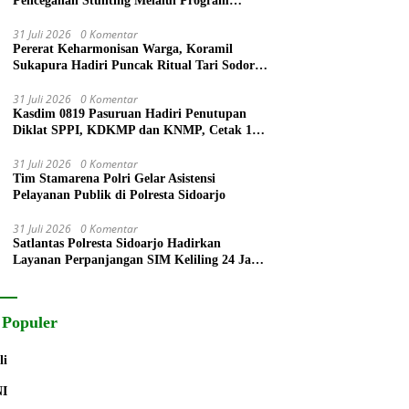
Pencegahan Stunting Melalui Program
PELITA 2026
31 Juli 2026
0 Komentar
Pererat Keharmonisan Warga, Koramil
Sukapura Hadiri Puncak Ritual Tari Sodoran
Hari Raya Karo Suku Tengger di Bromo
31 Juli 2026
0 Komentar
Kasdim 0819 Pasuruan Hadiri Penutupan
Diklat SPPI, KDKMP dan KNMP, Cetak 172
Generasi Siap Mengabdi untuk Negeri
31 Juli 2026
0 Komentar
Tim Stamarena Polri Gelar Asistensi
Pelayanan Publik di Polresta Sidoarjo
31 Juli 2026
0 Komentar
Satlantas Polresta Sidoarjo Hadirkan
Layanan Perpanjangan SIM Keliling 24 Jam
Selama 17 Hari Non Stop
 Populer
li
NI