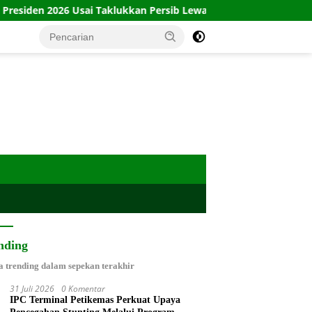
 Usai Taklukkan Persib Lewat Adu Penalti
Babinsa Plingg
nding
a trending dalam sepekan terakhir
31 Juli 2026
0 Komentar
IPC Terminal Petikemas Perkuat Upaya