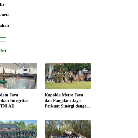
lri
karta
ahan
iter
dam Jaya
Kapolda Metro Jaya
nkan Integritas
dan Pangdam Jaya
 TNI AD
Perkuat Sinergi dengan
Korps Marinir