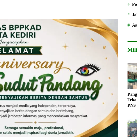
Po
Ja
As
Mil
Pang
Teka
PNS