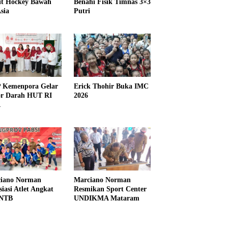
it Hockey Bawah
Benahi Fisik Timnas 3×3
sia
Putri
Kemenpora Gelar
Erick Thohir Buka IMC
r Darah HUT RI
2026
1
iano Norman
Marciano Norman
siasi Atlet Angkat
Resmikan Sport Center
 NTB
UNDIKMA Mataram