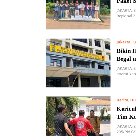
Paket 
JAKARTA, 
Regional 
Jakarta
,
K
Bikin H
Begal 
JAKARTA, 
aparat kep
Berita
,
Hu
Kericu
Tim Ku
JAKARTA, 
295/Pid.B/