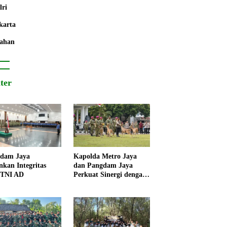
lri
karta
ahan
iter
dam Jaya
Kapolda Metro Jaya
nkan Integritas
dan Pangdam Jaya
 TNI AD
Perkuat Sinergi dengan
Korps Marinir