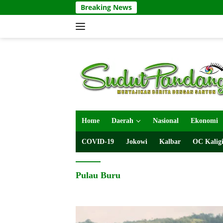
Langsung
Breaking News
ke
konten
Home
Daerah
Nasional
Ekonomi
COVID-19
Jokowi
Kalbar
OC Kaligi
Pulau Buru