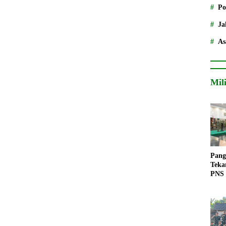
Po
Ja
As
Mil
Pang
Teka
PNS