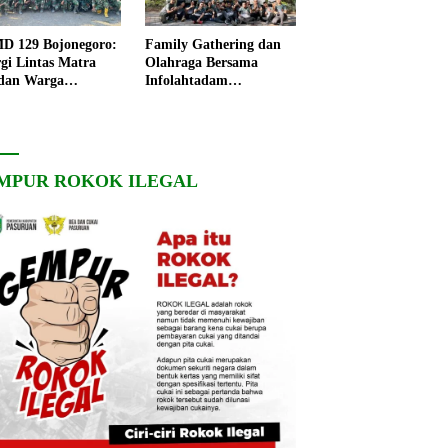
 129 Bojonegoro:
Family Gathering dan
rgi Lintas Matra
Olahraga Bersama
dan Warga
Infolahtadam
ngo, Percepat
V/Brawijaya Pererat
angunan Desa
Soliditas dan
Kebersamaan
MPUR ROKOK ILEGAL