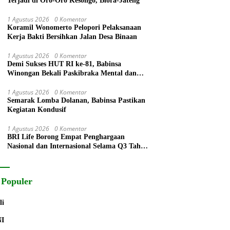
Terjadi di Oro-Oro Kesongo, Blora-Jateng
1 Agustus 2026
0 Komentar
Koramil Wonomerto Pelopori Pelaksanaan
Kerja Bakti Bersihkan Jalan Desa Binaan
1 Agustus 2026
0 Komentar
Demi Sukses HUT RI ke-81, Babinsa
Winongan Bekali Paskibraka Mental dan
Disiplin
1 Agustus 2026
0 Komentar
Semarak Lomba Dolanan, Babinsa Pastikan
Kegiatan Kondusif
1 Agustus 2026
0 Komentar
BRI Life Borong Empat Penghargaan
Nasional dan Internasional Selama Q3 Tahun
2026
 Populer
li
NI