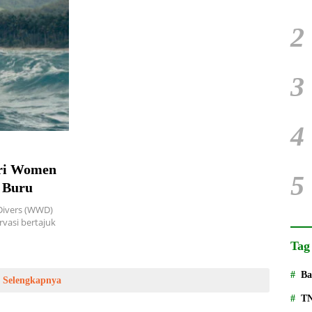
2
3
4
dri Women
5
 Buru
ivers (WWD)
vasi bertajuk
Tag
Ba
Selengkapnya
T