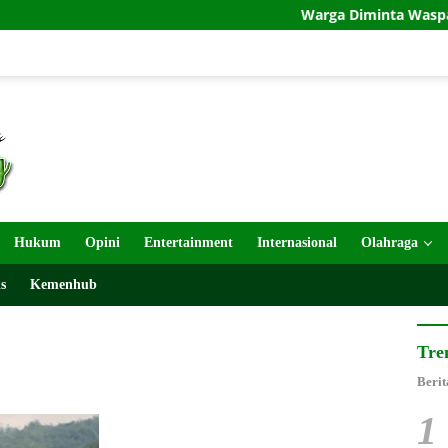
Warga Diminta Waspada, Sembu
Hukum
Opini
Entertainment
Internasional
Olahraga
s
Kemenhub
Tre
Berit
1