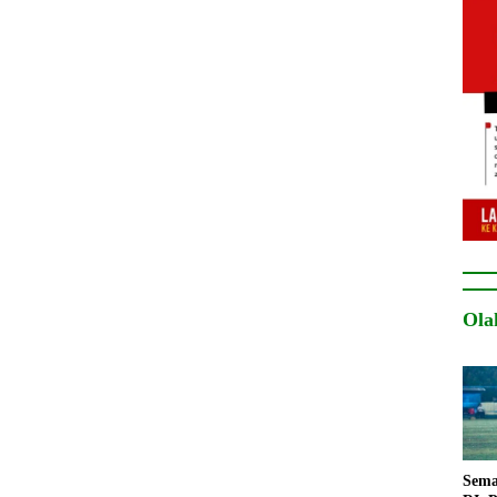
Ola
Sema