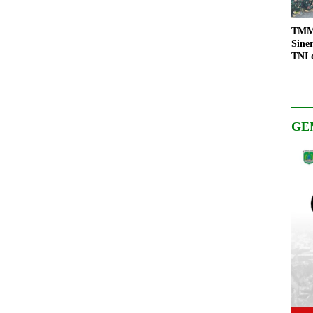
TMMD
Sine
TNI 
Keso
Pemb
GE