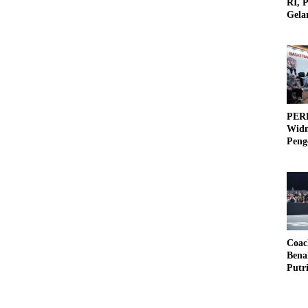
RI, 
Gela
Olah
PERB
Widm
Peng
3×3
Coac
Bena
Putr