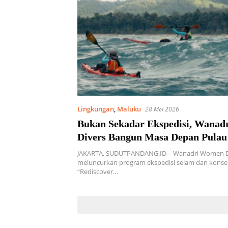
Lingkungan
,
Maluku
28 Mei 2026
Bukan Sekadar Ekspedisi, Wana
Divers Bangun Masa Depan Pulau
JAKARTA, SUDUTPANDANG.ID – Wanadri Women D
meluncurkan program ekspedisi selam dan konser
“Rediscover…