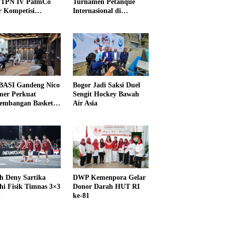
PTPN IV PalmCo
Turnamen Petanque
r Kompetisi
Internasional di
raga
UNDIKMA
ASI Gandeng Nico
Bogor Jadi Saksi Duel
er Perkuat
Sengit Hockey Bawah
embangan Basket
Air Asia
h Deny Sartika
DWP Kemenpora Gelar
hi Fisik Timnas 3×3
Donor Darah HUT RI
i
ke-81