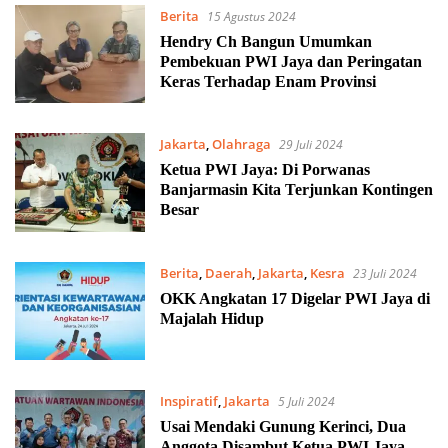
Berita
15 Agustus 2024
Hendry Ch Bangun Umumkan
Pembekuan PWI Jaya dan Peringatan
Keras Terhadap Enam Provinsi
Jakarta
,
Olahraga
29 Juli 2024
Ketua PWI Jaya: Di Porwanas
Banjarmasin Kita Terjunkan Kontingen
Besar
Berita
,
Daerah
,
Jakarta
,
Kesra
23 Juli 2024
OKK Angkatan 17 Digelar PWI Jaya di
Majalah Hidup
Inspiratif
,
Jakarta
5 Juli 2024
Usai Mendaki Gunung Kerinci, Dua
Anggota Disambut Ketua PWI Jaya