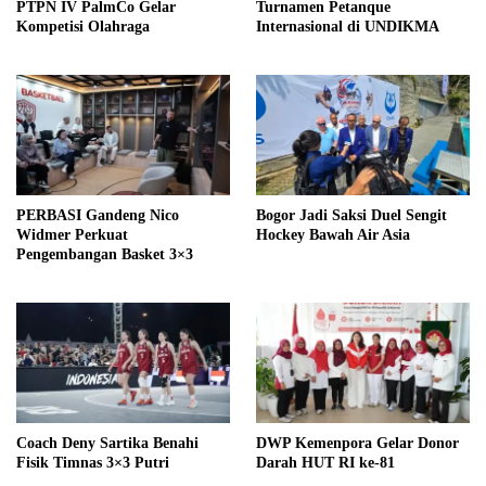
PTPN IV PalmCo Gelar
Turnamen Petanque
Kompetisi Olahraga
Internasional di UNDIKMA
PERBASI Gandeng Nico
Bogor Jadi Saksi Duel Sengit
Widmer Perkuat
Hockey Bawah Air Asia
Pengembangan Basket 3×3
Coach Deny Sartika Benahi
DWP Kemenpora Gelar Donor
Fisik Timnas 3×3 Putri
Darah HUT RI ke-81