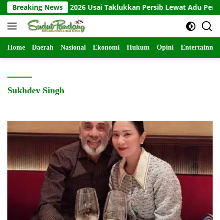
Langsung
Piala Presiden 2026 Usai Taklukkan Persib Lewat Adu Penalti
Breaking News
ke
konten
Home
Daerah
Nasional
Ekonomi
Hukum
Opini
Entertainme
Sukhdev Singh