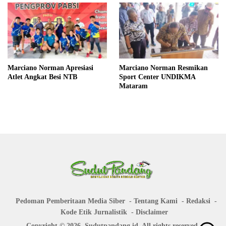
Marciano Norman Apresiasi
Marciano Norman Resmikan
Atlet Angkat Besi NTB
Sport Center UNDIKMA
Mataram
Pedoman Pemberitaan Media Siber
Tentang Kami
Redaksi
Kode Etik Jurnalistik
Disclaimer
Copyright © 2026. Sudutpandang.id. All rights reserved.