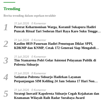
Trending
Berita trending dalam sepekan terakhir
31 Juli 2026
0 Komentar
1
Pererat Keharmonisan Warga, Koramil Sukapura Hadiri
Puncak Ritual Tari Sodoran Hari Raya Karo Suku Tengger
di Bromo
31 Juli 2026
0 Komentar
2
Kasdim 0819 Pasuruan Hadiri Penutupan Diklat SPPI,
KDKMP dan KNMP, Cetak 172 Generasi Siap Mengabdi
untuk Negeri
31 Juli 2026
0 Komentar
3
Tim Stamarena Polri Gelar Asistensi Pelayanan Publik di
Polresta Sidoarjo
31 Juli 2026
0 Komentar
4
Satlantas Polresta Sidoarjo Hadirkan Layanan
Perpanjangan SIM Keliling 24 Jam Selama 17 Hari Non
Stop
31 Juli 2026
0 Komentar
5
Strategi Inovatif Kapolresta Sidoarjo Cegah Kejahatan dan
Keamanan Wilayah Raih Radar Surabaya Award