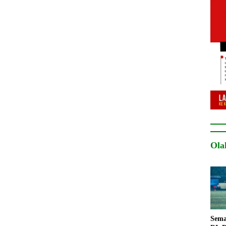
Ola
Sema