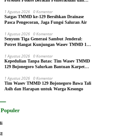
Personel Polkes Berikan Pemeriksaan dan
Pengobatan Warga
1 Agustus 2026
0 Komentar
Satgas TMMD ke-129 Bersihkan Drainase
Pasca Pengecoran, Jaga Fungsi Saluran Air
1 Agustus 2026
0 Komentar
Senyum Tiga Generasi Sambut Jenderal:
Potret Hangat Kunjungan Wasev TMMD 129
Bojonegoro di Kesongo
1 Agustus 2026
0 Komentar
Kepedulian Tanpa Batas: Tim Wasev TMMD
129 Bojonegoro Salurkan Bantuan Karpet
Tempat Ibadah
1 Agustus 2026
0 Komentar
Tim Wasev TMMD 129 Bojonegoro Bawa Tali
Asih dan Harapan untuk Warga Kesongo
 Populer
li
NI