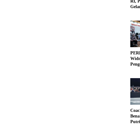
RI, 
Gela
Olah
PERB
Widm
Peng
3×3
Coac
Bena
Putr