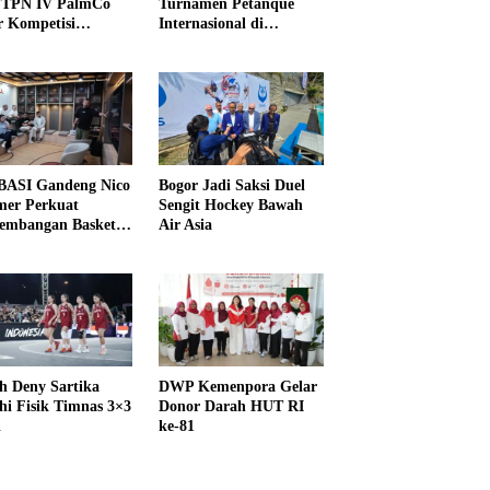
PTPN IV PalmCo
Turnamen Petanque
r Kompetisi
Internasional di
raga
UNDIKMA
ASI Gandeng Nico
Bogor Jadi Saksi Duel
er Perkuat
Sengit Hockey Bawah
embangan Basket
Air Asia
h Deny Sartika
DWP Kemenpora Gelar
hi Fisik Timnas 3×3
Donor Darah HUT RI
i
ke-81