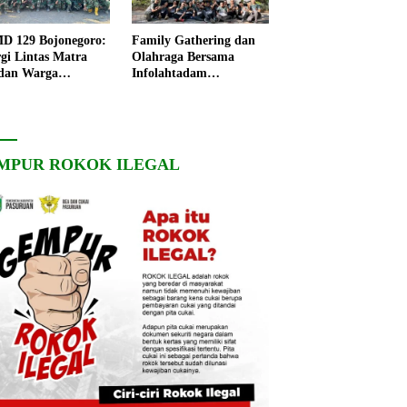
 129 Bojonegoro:
Family Gathering dan
rgi Lintas Matra
Olahraga Bersama
dan Warga
Infolahtadam
ngo, Percepat
V/Brawijaya Pererat
angunan Desa
Soliditas dan
Kebersamaan
MPUR ROKOK ILEGAL