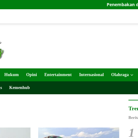
Penembakan di Festiva
Hukum
Opini
Entertainment
Internasional
Olahraga
s
Kemenhub
Tre
Berit
1