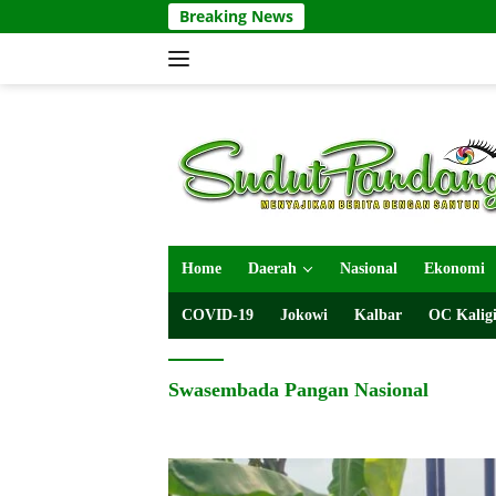
Langsung
Breaking News
ke
konten
Home
Daerah
Nasional
Ekonomi
COVID-19
Jokowi
Kalbar
OC Kaligi
Swasembada Pangan Nasional