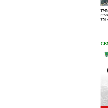
TMMD
Sine
TNI 
Keso
Pemb
GE