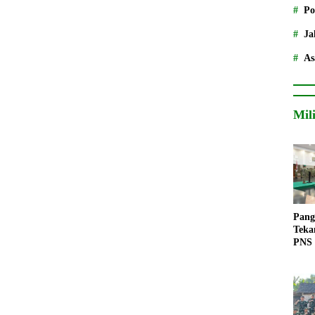
Po
Ja
As
Mil
Pang
Teka
PNS