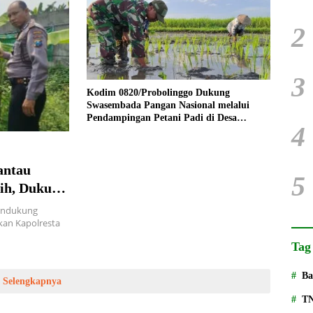
2
3
Kodim 0820/Probolinggo Dukung
Swasembada Pangan Nasional melalui
Pendampingan Petani Padi di Desa
4
Wangkal
antau
5
ih, Dukung
endukung
kan Kapolresta
Tag
Ba
Selengkapnya
T