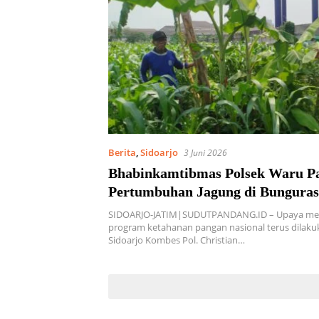
Berita
,
Sidoarjo
3 Juni 2026
Bhabinkamtibmas Polsek Waru P
Pertumbuhan Jagung di Bunguras
Swasembada Pangan Nasional
SIDOARJO-JATIM|SUDUTPANDANG.ID – Upaya m
program ketahanan pangan nasional terus dilaku
Sidoarjo Kombes Pol. Christian…