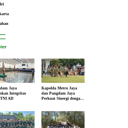
lri
karta
ahan
iter
dam Jaya
Kapolda Metro Jaya
nkan Integritas
dan Pangdam Jaya
 TNI AD
Perkuat Sinergi dengan
Korps Marinir