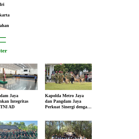
lri
karta
ahan
iter
dam Jaya
Kapolda Metro Jaya
nkan Integritas
dan Pangdam Jaya
 TNI AD
Perkuat Sinergi dengan
Korps Marinir