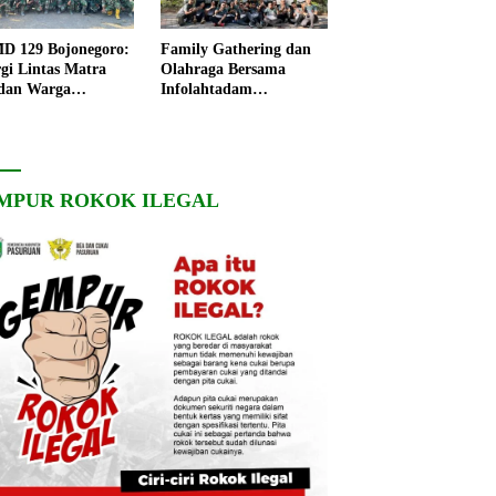
 129 Bojonegoro:
Family Gathering dan
rgi Lintas Matra
Olahraga Bersama
dan Warga
Infolahtadam
ngo, Percepat
V/Brawijaya Pererat
angunan Desa
Soliditas dan
Kebersamaan
MPUR ROKOK ILEGAL