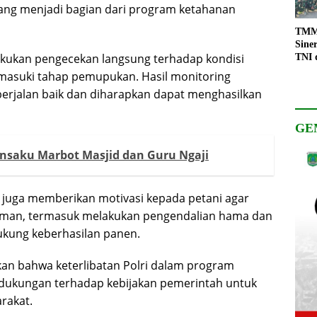
ng menjadi bagian dari program ketahanan
TMMD
Sine
akukan pengecekan langsung terhadap kondisi
TNI 
Keso
emasuki tahap pemupukan. Hasil monitoring
Pemb
jalan baik dan diharapkan dapat menghasilkan
GE
insaku Marbot Masjid dan Guru Ngaji
 juga memberikan motivasi kepada petani agar
naman, termasuk melakukan pengendalian hama dan
ukung keberhasilan panen.
n bahwa keterlibatan Polri dalam program
ukungan terhadap kebijakan pemerintah untuk
rakat.