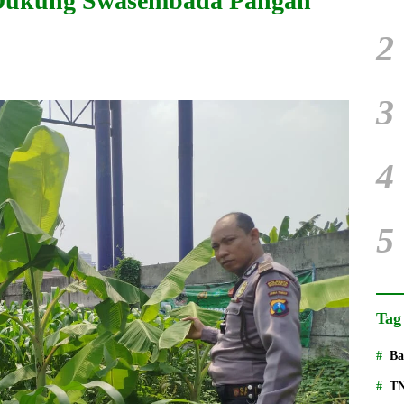
 Dukung Swasembada Pangan
2
3
4
5
Tag
Ba
T