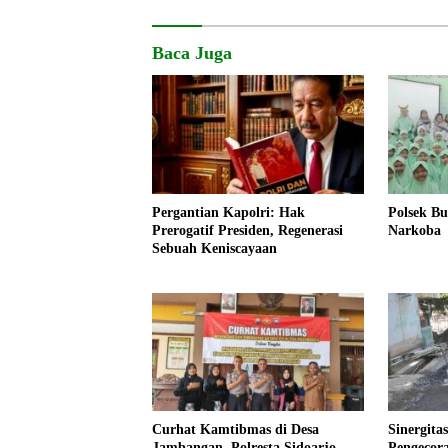
Baca Juga
Pergantian Kapolri: Hak
Polsek B
Prerogatif Presiden, Regenerasi
Narkoba
Sebuah Keniscayaan
Curhat Kamtibmas di Desa
Sinergita
Jambangan, Polresta Sidoarjo
Pengecor