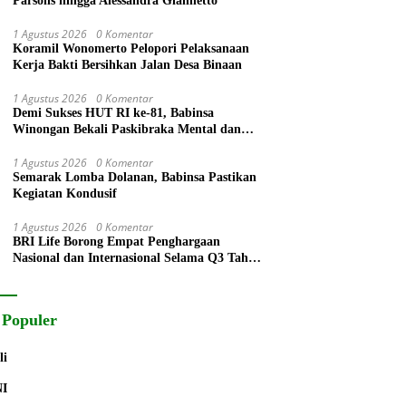
Parsons hingga Alessandra Giannetto
1 Agustus 2026
0 Komentar
Koramil Wonomerto Pelopori Pelaksanaan
Kerja Bakti Bersihkan Jalan Desa Binaan
1 Agustus 2026
0 Komentar
Demi Sukses HUT RI ke-81, Babinsa
Winongan Bekali Paskibraka Mental dan
Disiplin
1 Agustus 2026
0 Komentar
Semarak Lomba Dolanan, Babinsa Pastikan
Kegiatan Kondusif
1 Agustus 2026
0 Komentar
BRI Life Borong Empat Penghargaan
Nasional dan Internasional Selama Q3 Tahun
2026
 Populer
li
NI