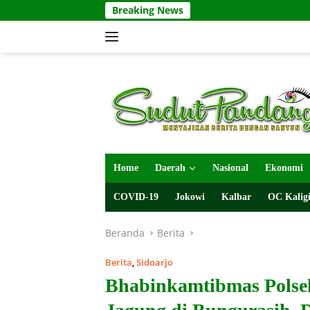
Langsung
Breaking News
ke
konten
Home
Daerah
Nasional
Ekonomi
COVID-19
Jokowi
Kalbar
OC Kaligi
Beranda
Berita
Berita
,
Sidoarjo
Bhabinkamtibmas Pols