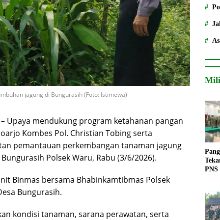
Po
Ja
As
Mil
buhan jagung di Bungurasih (Foto: Istimewa)
 –
Upaya mendukung program ketahanan pangan
doarjo Kombes Pol. Christian Tobing serta
giatan pemantauan perkembangan tanaman jagung
Pang
Bungurasih Polsek Waru, Rabu (3/6/2026).
Teka
PNS
Kanit Binmas bersama Bhabinkamtibmas Polsek
 Desa Bungurasih.
n kondisi tanaman, sarana perawatan, serta