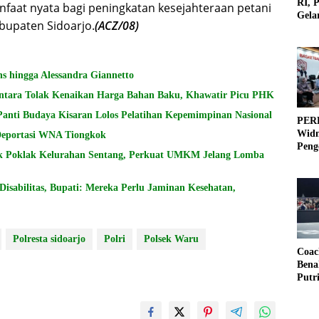
RI, 
faat nyata bagi peningkatan kesejahteraan petani
Gela
bupaten Sidoarjo.
(ACZ/08)
Olah
s hingga Alessandra Giannetto
ntara Tolak Kenaikan Harga Bahan Baku, Khawatir Picu PHK
Panti Budaya Kisaran Lolos Pelatihan Kepemimpinan Nasional
PERB
Widm
 Deportasi WNA Tiongkok
Peng
k Poklak Kelurahan Sentang, Perkuat UMKM Jelang Lomba
3×3
sabilitas, Bupati: Mereka Perlu Jaminan Kesehatan,
Polresta sidoarjo
Polri
Polsek Waru
Coac
Bena
Putr