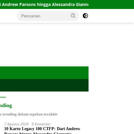
ngga Alessandra Giannetto
Paguyuban Konsumen Plastik 
nding
a trending dalam sepekan terakhir
7 Agustus 2026
0 Komentar
10 Kartu Legacy 100 CTFP: Dari Andrew