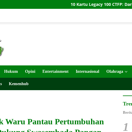
10 Kartu Legacy 100 CTFP: Dari Andrew Parsons hi
Hukum
Opini
Entertainment
Internasional
Olahraga
s
Kemenhub
Tre
Berit
ek Waru Pantau Pertumbuhan
1