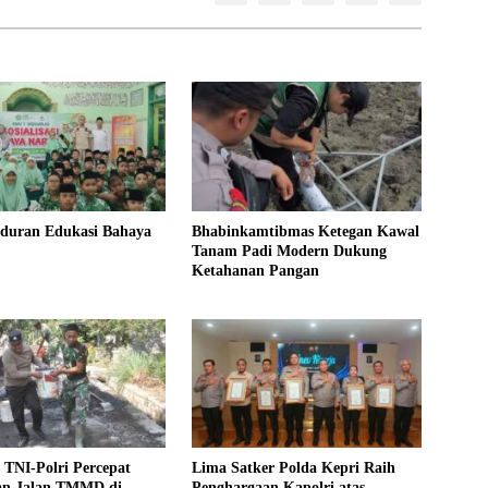
uduran Edukasi Bahaya
Bhabinkamtibmas Ketegan Kawal
Tanam Padi Modern Dukung
Ketahanan Pangan
s TNI-Polri Percepat
Lima Satker Polda Kepri Raih
an Jalan TMMD di
Penghargaan Kapolri atas