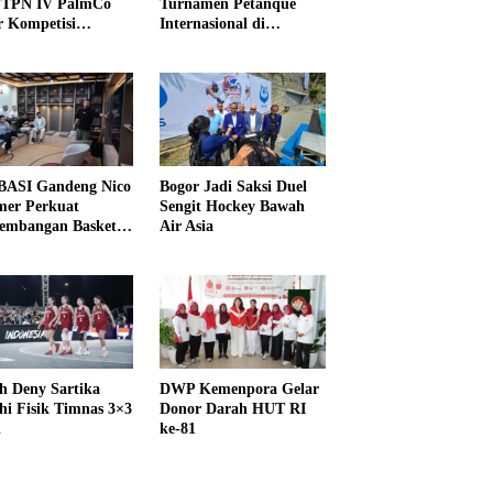
PTPN IV PalmCo
Turnamen Petanque
r Kompetisi
Internasional di
raga
UNDIKMA
ASI Gandeng Nico
Bogor Jadi Saksi Duel
er Perkuat
Sengit Hockey Bawah
embangan Basket
Air Asia
h Deny Sartika
DWP Kemenpora Gelar
hi Fisik Timnas 3×3
Donor Darah HUT RI
i
ke-81