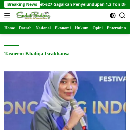
Langsung
KRI Kerambit-627 Gagalkan Penyelundupan 1,3 Ton Diduga Ke
Breaking News
ke
konten
Home
Daerah
Nasional
Ekonomi
Hukum
Opini
Entertainme
Tasneem Khaliqa Israkhansa