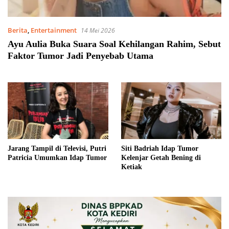
Berita
,
Entertainment
14 Mei 2026
Ayu Aulia Buka Suara Soal Kehilangan Rahim, Sebut
Faktor Tumor Jadi Penyebab Utama
Jarang Tampil di Televisi, Putri
Siti Badriah Idap Tumor
Patricia Umumkan Idap Tumor
Kelenjar Getah Bening di
Ketiak