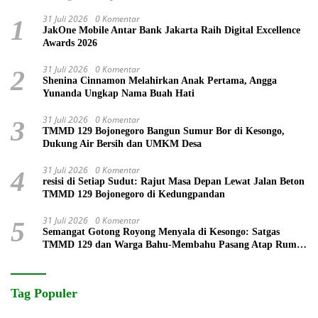
31 Juli 2026
0 Komentar
1
JakOne Mobile Antar Bank Jakarta Raih Digital Excellence
Awards 2026
31 Juli 2026
0 Komentar
2
Shenina Cinnamon Melahirkan Anak Pertama, Angga
Yunanda Ungkap Nama Buah Hati
31 Juli 2026
0 Komentar
3
TMMD 129 Bojonegoro Bangun Sumur Bor di Kesongo,
Dukung Air Bersih dan UMKM Desa
31 Juli 2026
0 Komentar
4
resisi di Setiap Sudut: Rajut Masa Depan Lewat Jalan Beton
TMMD 129 Bojonegoro di Kedungpandan
31 Juli 2026
0 Komentar
5
Semangat Gotong Royong Menyala di Kesongo: Satgas
TMMD 129 dan Warga Bahu-Membahu Pasang Atap Rumah
Mbah Kardo
Tag Populer