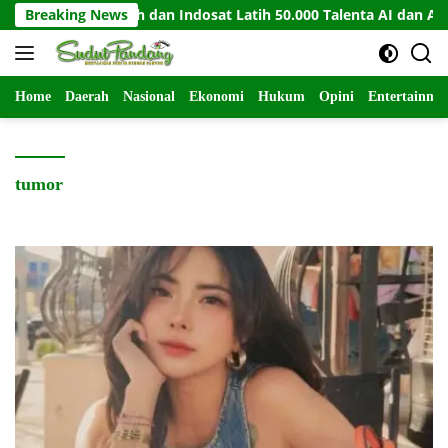
Langsung
Breaking News
UiPath dan Indosat Latih 50.000 Talenta AI dan Automat
ke
konten
Home
Daerah
Nasional
Ekonomi
Hukum
Opini
Entertainme
tumor