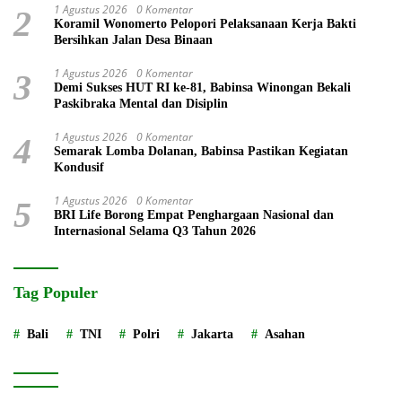
1 Agustus 2026
0 Komentar
2
Koramil Wonomerto Pelopori Pelaksanaan Kerja Bakti
Bersihkan Jalan Desa Binaan
1 Agustus 2026
0 Komentar
3
Demi Sukses HUT RI ke-81, Babinsa Winongan Bekali
Paskibraka Mental dan Disiplin
1 Agustus 2026
0 Komentar
4
Semarak Lomba Dolanan, Babinsa Pastikan Kegiatan
Kondusif
1 Agustus 2026
0 Komentar
5
BRI Life Borong Empat Penghargaan Nasional dan
Internasional Selama Q3 Tahun 2026
Tag Populer
Bali
TNI
Polri
Jakarta
Asahan