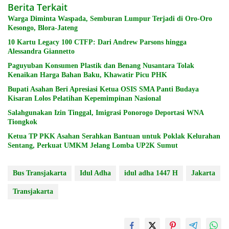
Berita Terkait
Warga Diminta Waspada, Semburan Lumpur Terjadi di Oro-Oro
Kesongo, Blora-Jateng
10 Kartu Legacy 100 CTFP: Dari Andrew Parsons hingga
Alessandra Giannetto
Paguyuban Konsumen Plastik dan Benang Nusantara Tolak
Kenaikan Harga Bahan Baku, Khawatir Picu PHK
Bupati Asahan Beri Apresiasi Ketua OSIS SMA Panti Budaya
Kisaran Lolos Pelatihan Kepemimpinan Nasional
Salahgunakan Izin Tinggal, Imigrasi Ponorogo Deportasi WNA
Tiongkok
Ketua TP PKK Asahan Serahkan Bantuan untuk Poklak Kelurahan
Sentang, Perkuat UMKM Jelang Lomba UP2K Sumut
Bus Transjakarta
Idul Adha
idul adha 1447 H
Jakarta
Transjakarta