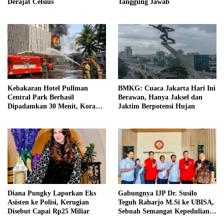
Derajat Celsius
Tanggung Jawab
Kebakaran Hotel Pullman
BMKG: Cuaca Jakarta Hari Ini
Central Park Berhasil
Berawan, Hanya Jaksel dan
Dipadamkan 30 Menit, Koramil
Jaktim Berpotensi Hujan
03/GP Turunkan 2 Water Tank
Diana Pungky Laporkan Eks
Gabungnya IJP Dr. Susilo
Asisten ke Polisi, Kerugian
Teguh Raharjo M.Si ke UBISA,
Disebut Capai Rp25 Miliar
Sebuah Semangat Kepedulian
Pada Pendidikan