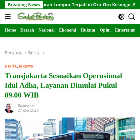
Langsung
 Semburan Lumpur Terjadi di Oro-Oro Kesongo, Blora-Jateng
Breaking News
ke
konten
Home
Daerah
Nasional
Ekonomi
Hukum
Opini
Entertainme
Beranda
Berita
Berita
,
Jakarta
Transjakarta Sesuaikan Operasional
Idul Adha, Layanan Dimulai Pukul
09.00 WIB
Rukmana
27 Mei 2026