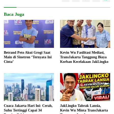
Baca Juga
Betrand Peto Akui Grogi Saat
Kevin Wu Fasilitasi Mediasi,
Main di Sinetron ‘Ternyata Ini
TransJakarta Tanggung Biaya
Cinta’
Korban Kecelakaan JakLingko
Cuaca Jakarta Hari Ini: Cerah,
JakLingko Tabrak Lansia,
Suhu Tertinggi Capai 34
Kevin Wu Minta TransJakarta