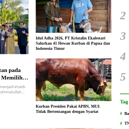
2
3
Idul Adha 2026, PT Kristalin Ekalestari
Salurkan 41 Hewan Kurban di Papua dan
Indonesia Timur
4
tan pada
5
 Memilih-
enjadi khatib
 Rokhmatullah…
Tag
Kurban Presiden Pakai APBN, MUI:
Tidak Bertentangan dengan Syariat
Ba
T