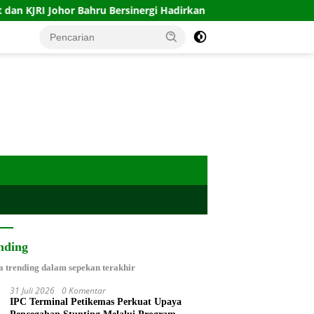
or Bahru Bersinergi Hadirkan Layanan Isbat Nikah bagi WNI di Ma
nding
a trending dalam sepekan terakhir
31 Juli 2026
0 Komentar
IPC Terminal Petikemas Perkuat Upaya