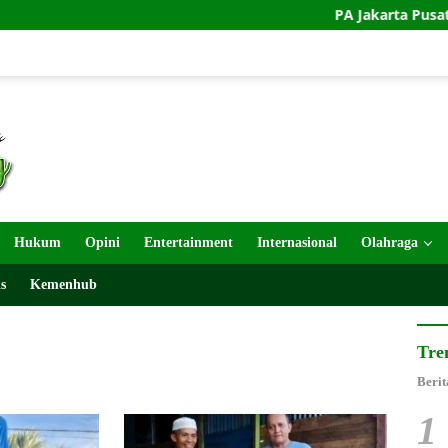
PA Jakarta Pusat dan KJRI Joh
Hukum
Opini
Entertainment
Internasional
Olahraga
s
Kemenhub
Tre
Berit
1