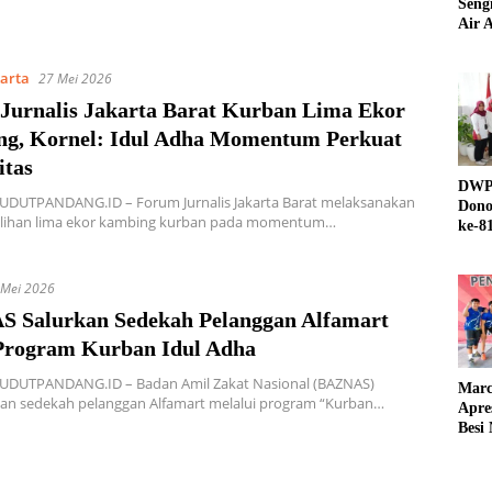
Seng
Air A
karta
27 Mei 2026
Jurnalis Jakarta Barat Kurban Lima Ekor
g, Kornel: Idul Adha Momentum Perkuat
itas
DWP 
SUDUTPANDANG.ID – Forum Jurnalis Jakarta Barat melaksanakan
Dono
ihan lima ekor kambing kurban pada momentum…
ke-8
 Mei 2026
 Salurkan Sedekah Pelanggan Alfamart
Program Kurban Idul Adha
SUDUTPANDANG.ID – Badan Amil Zakat Nasional (BAZNAS)
Marc
an sedekah pelanggan Alfamart melalui program “Kurban…
Apre
Besi