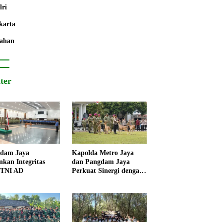
lri
karta
ahan
iter
dam Jaya
Kapolda Metro Jaya
nkan Integritas
dan Pangdam Jaya
 TNI AD
Perkuat Sinergi dengan
Korps Marinir