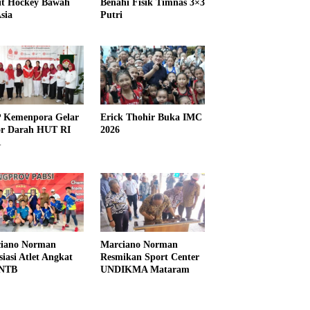
it Hockey Bawah
Benahi Fisik Timnas 3×3
sia
Putri
Kemenpora Gelar
Erick Thohir Buka IMC
r Darah HUT RI
2026
1
iano Norman
Marciano Norman
siasi Atlet Angkat
Resmikan Sport Center
 NTB
UNDIKMA Mataram