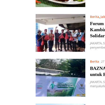
Berita
,
Ja
Forum 
Kambin
Solidar
JAKARTA, 
penyembel
Berita
27
BAZNAS
untuk 
JAKARTA, 
menyalurk