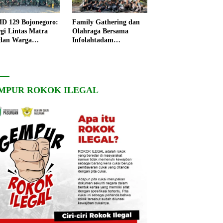
 129 Bojonegoro:
Family Gathering dan
rgi Lintas Matra
Olahraga Bersama
dan Warga
Infolahtadam
ngo, Percepat
V/Brawijaya Pererat
angunan Desa
Soliditas dan
Kebersamaan
MPUR ROKOK ILEGAL