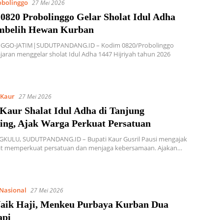
obolinggo
27 Mei 2026
0820 Probolinggo Gelar Sholat Idul Adha
mbelih Hewan Kurban
GGO-JATIM|SUDUTPANDANG.ID – Kodim 0820/Probolinggo
jaran menggelar sholat Idul Adha 1447 Hijriyah tahun 2026
Kaur
27 Mei 2026
 Kaur Shalat Idul Adha di Tanjung
ng, Ajak Warga Perkuat Persatuan
KULU, SUDUTPANDANG.ID – Bupati Kaur Gusril Pausi mengajak
t memperkuat persatuan dan menjaga kebersamaan. Ajakan…
Nasional
27 Mei 2026
Naik Haji, Menkeu Purbaya Kurban Dua
api