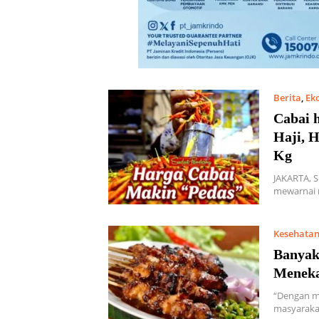
Berita
,
Ek
Cabai 
Haji, 
Kg
JAKARTA, 
mewarnai 
Kesehata
Banyak
Meneka
“Dengan m
masyaraka