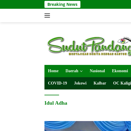
Langsung
Breaking News
ke
konten
Home
Daerah
Nasional
Ekonomi
COVID-19
Jokowi
Kalbar
OC Kaligi
Idul Adha