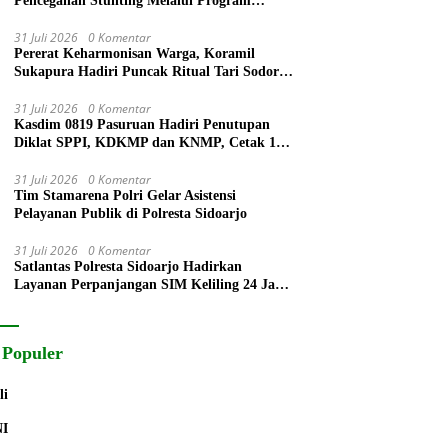
Pencegahan Stunting Melalui Program
PELITA 2026
31 Juli 2026
0 Komentar
Pererat Keharmonisan Warga, Koramil
Sukapura Hadiri Puncak Ritual Tari Sodoran
Hari Raya Karo Suku Tengger di Bromo
31 Juli 2026
0 Komentar
Kasdim 0819 Pasuruan Hadiri Penutupan
Diklat SPPI, KDKMP dan KNMP, Cetak 172
Generasi Siap Mengabdi untuk Negeri
31 Juli 2026
0 Komentar
Tim Stamarena Polri Gelar Asistensi
Pelayanan Publik di Polresta Sidoarjo
31 Juli 2026
0 Komentar
Satlantas Polresta Sidoarjo Hadirkan
Layanan Perpanjangan SIM Keliling 24 Jam
Selama 17 Hari Non Stop
 Populer
li
NI