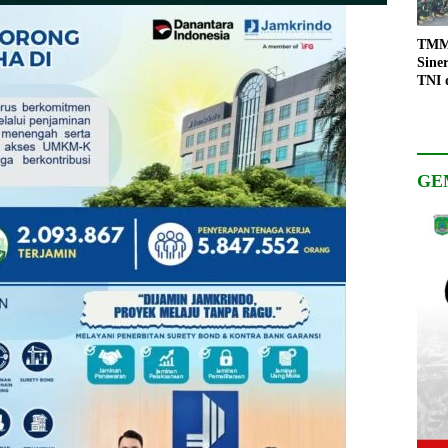
TMMD
Sine
TNI 
Keso
Pemb
GE