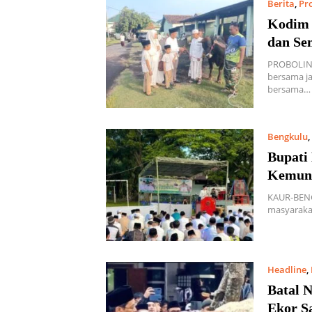
Berita
,
Pr
Kodim 
dan Se
PROBOLIN
bersama ja
bersama…
Bengkulu
,
Bupati
Kemuni
KAUR-BENG
masyaraka
Headline
,
Batal 
Ekor S