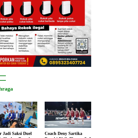
hraga
r Jadi Saksi Duel
Coach Deny Sartika