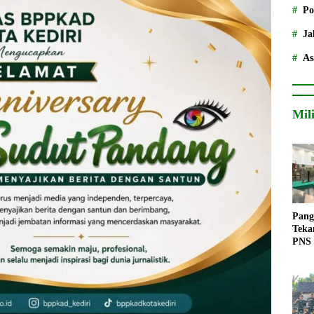
Po
Ja
As
Mil
Pang
Teka
PNS