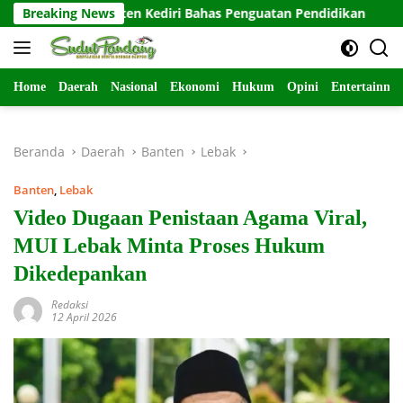
Langsung
bupaten Kediri Bahas Penguatan Pendidikan
Breaking News
Tak Segan
ke
konten
Home
Daerah
Nasional
Ekonomi
Hukum
Opini
Entertainme
Beranda
Daerah
Banten
Lebak
Banten
,
Lebak
Video Dugaan Penistaan Agama Viral,
MUI Lebak Minta Proses Hukum
Dikedepankan
Redaksi
12 April 2026