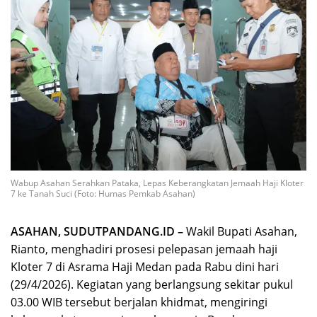
Wabup Asahan Serahkan Pataka, Lepas Keberangkatan Jemaah Haji Kloter
7 ke Tanah Suci (Foto: Humas Pemkab Asahan)
ASAHAN, SUDUTPANDANG.ID –
Wakil Bupati Asahan,
Rianto, menghadiri prosesi pelepasan jemaah haji
Kloter 7 di Asrama Haji Medan pada Rabu dini hari
(29/4/2026). Kegiatan yang berlangsung sekitar pukul
03.00 WIB tersebut berjalan khidmat, mengiringi