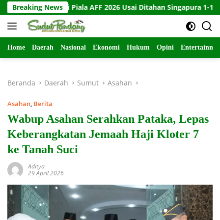
Langsung
gkir di Piala AFF 2026 Usai Ditahan Singapura 1-1
Breaking News
10 Ka
ke
konten
Home
Daerah
Nasional
Ekonomi
Hukum
Opini
Entertainme
Beranda
Daerah
Sumut
Asahan
Asahan
,
Berita
Wabup Asahan Serahkan Pataka, Lepas
Keberangkatan Jemaah Haji Kloter 7
ke Tanah Suci
Aditya
29 April 2026