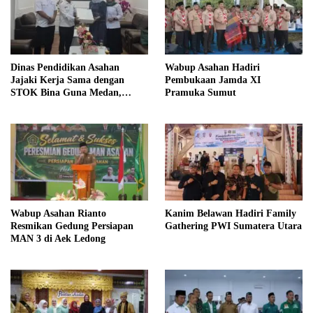
Dinas Pendidikan Asahan
Wabup Asahan Hadiri
Jajaki Kerja Sama dengan
Pembukaan Jamda XI
STOK Bina Guna Medan,
Pramuka Sumut
Fokus Beasiswa dan Guru SLB
Wabup Asahan Rianto
Kanim Belawan Hadiri Family
Resmikan Gedung Persiapan
Gathering PWI Sumatera Utara
MAN 3 di Aek Ledong