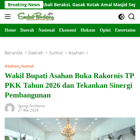
Langsung
idivis Kembali Beraksi, Gasak Kotak Amal Masjid Sepi di Gunung 
Breaking News
ke
konten
Home
Daerah
Nasional
Ekonomi
Hukum
Opini
Entertainme
Beranda
Daerah
Sumut
Asahan
Asahan
,
Sumut
Wakil Bupati Asahan Buka Rakornis TP
PKK Tahun 2026 dan Tekankan Sinergi
Pembangunan
Agung Ferdianto
21 Mei 2026