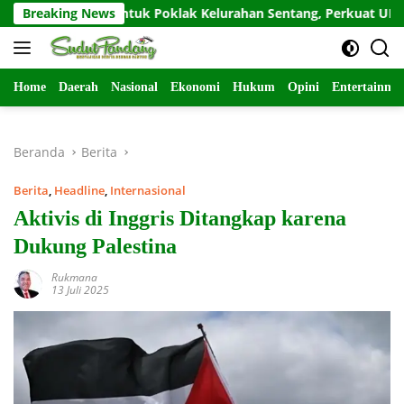
Langsung
ntuan untuk Poklak Kelurahan Sentang, Perkuat UMKM Jelang 
Breaking News
ke
konten
Home
Daerah
Nasional
Ekonomi
Hukum
Opini
Entertainme
Beranda
Berita
Berita
,
Headline
,
Internasional
Aktivis di Inggris Ditangkap karena
Dukung Palestina
Rukmana
13 Juli 2025