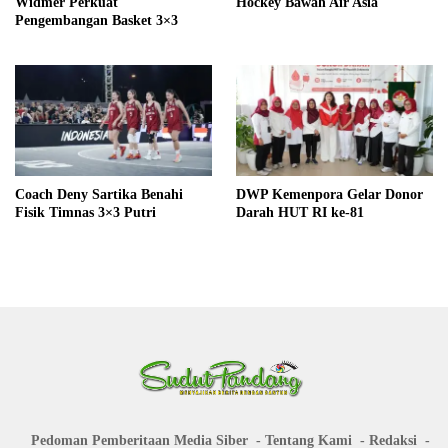
Widmer Perkuat
Hockey Bawah Air Asia
Pengembangan Basket 3×3
Coach Deny Sartika Benahi
DWP Kemenpora Gelar Donor
Fisik Timnas 3×3 Putri
Darah HUT RI ke-81
Pedoman Pemberitaan Media Siber
Tentang Kami
Redaksi