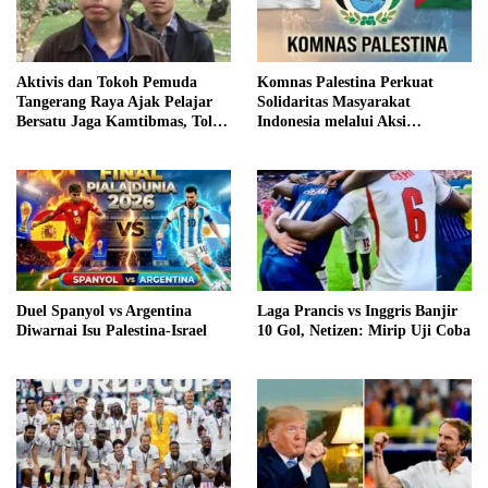
Aktivis dan Tokoh Pemuda
Komnas Palestina Perkuat
Tangerang Raya Ajak Pelajar
Solidaritas Masyarakat
Bersatu Jaga Kamtibmas, Tolak
Indonesia melalui Aksi
Anarkisme, Narkoba dan
Kemanusiaan
Bullying
Duel Spanyol vs Argentina
Laga Prancis vs Inggris Banjir
Diwarnai Isu Palestina-Israel
10 Gol, Netizen: Mirip Uji Coba