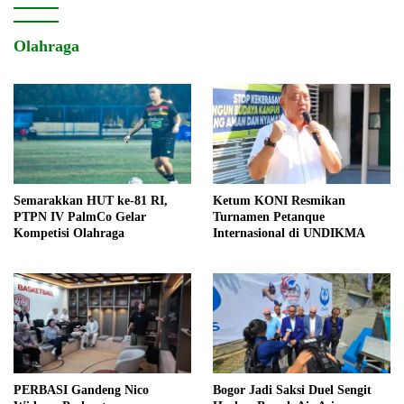
Olahraga
Semarakkan HUT ke-81 RI,
Ketum KONI Resmikan
PTPN IV PalmCo Gelar
Turnamen Petanque
Kompetisi Olahraga
Internasional di UNDIKMA
PERBASI Gandeng Nico
Bogor Jadi Saksi Duel Sengit