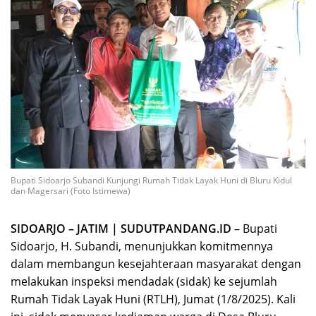
Bupati Sidoarjo Subandi Kunjungi Rumah Tidak Layak Huni di Bluru Kidul
dan Magersari (Foto Istimewa)
SIDOARJO – JATIM | SUDUTPANDANG.ID
– Bupati
Sidoarjo, H. Subandi, menunjukkan komitmennya
dalam membangun kesejahteraan masyarakat dengan
melakukan inspeksi mendadak (sidak) ke sejumlah
Rumah Tidak Layak Huni (RTLH), Jumat (1/8/2025). Kali