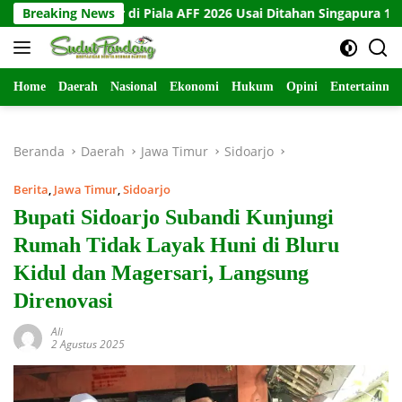
Langsung
ersingkir di Piala AFF 2026 Usai Ditahan Singapura 1-1
Breaking News
1
ke
konten
Home
Daerah
Nasional
Ekonomi
Hukum
Opini
Entertainme
Beranda
Daerah
Jawa Timur
Sidoarjo
Berita
,
Jawa Timur
,
Sidoarjo
Bupati Sidoarjo Subandi Kunjungi
Rumah Tidak Layak Huni di Bluru
Kidul dan Magersari, Langsung
Direnovasi
Ali
2 Agustus 2025