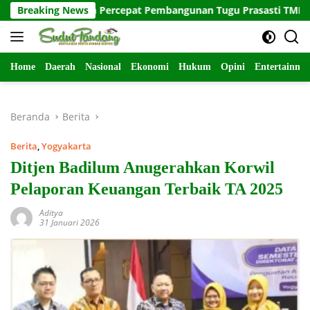
Langsung
intas Satuan Percepat Pembangunan Tugu Prasasti TMMD ke-129
Breaking News
ke
konten
Home
Daerah
Nasional
Ekonomi
Hukum
Opini
Entertainme
Beranda
Berita
Berita
,
Yogyakarta
Ditjen Badilum Anugerahkan Korwil
Pelaporan Keuangan Terbaik TA 2025
Aditya
31 Januari 2026