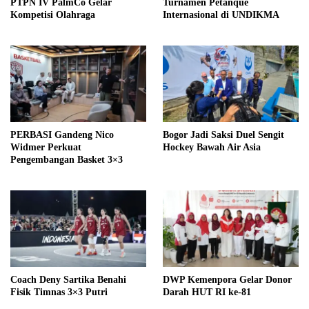
PTPN IV PalmCo Gelar
Turnamen Petanque
Kompetisi Olahraga
Internasional di UNDIKMA
PERBASI Gandeng Nico
Bogor Jadi Saksi Duel Sengit
Widmer Perkuat
Hockey Bawah Air Asia
Pengembangan Basket 3×3
Coach Deny Sartika Benahi
DWP Kemenpora Gelar Donor
Fisik Timnas 3×3 Putri
Darah HUT RI ke-81