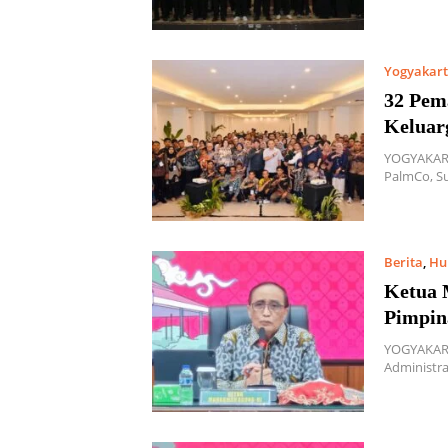
Yogyakar
32 Pem
Keluar
YOGYAKART
PalmCo, Su
Berita
,
Hu
Ketua 
Pimpin
YOGYAKART
Administra