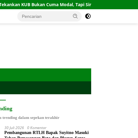
ukan Cuma Modal, Tapi Sinergi IT dan SDM
Gempa Gunc
nding
a trending dalam sepekan terakhir
30 Juli 2026
0 Komentar
Pembangunan RTLH Bapak Suyitno Masuki