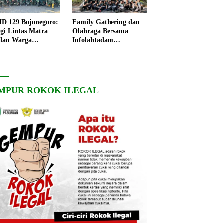
 129 Bojonegoro:
Family Gathering dan
rgi Lintas Matra
Olahraga Bersama
dan Warga
Infolahtadam
ngo, Percepat
V/Brawijaya Pererat
angunan Desa
Soliditas dan
Kebersamaan
MPUR ROKOK ILEGAL