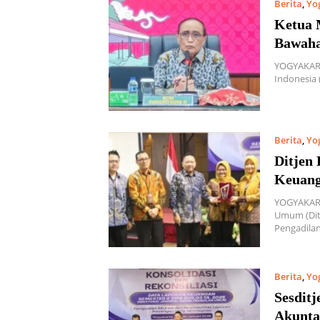
Berita
,
Yo
Ketua 
Bawaha
YOGYAKART
Indonesia
Berita
,
Yo
Ditjen
Keuang
YOGYAKART
Umum (Dit
Pengadila
Berita
,
Yo
Sesdit
Akunta