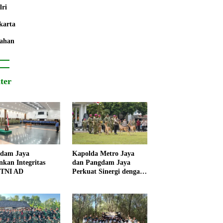
lri
karta
ahan
iter
dam Jaya
Kapolda Metro Jaya
nkan Integritas
dan Pangdam Jaya
 TNI AD
Perkuat Sinergi dengan
Korps Marinir