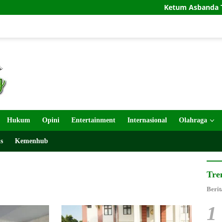
Ketum Asbanda Tekankan KUB B
Hukum
Opini
Entertainment
Internasional
Olahraga
s
Kemenhub
Tre
Berit
1