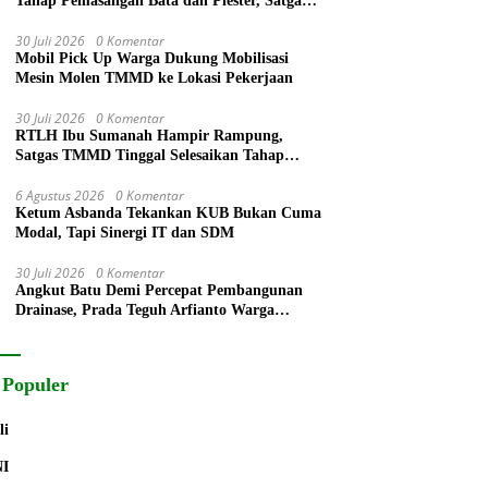
Tahap Pemasangan Bata dan Plester, Satgas
TMMD Kejar Kualitas Hunian
30 Juli 2026
0 Komentar
Mobil Pick Up Warga Dukung Mobilisasi
Mesin Molen TMMD ke Lokasi Pekerjaan
30 Juli 2026
0 Komentar
RTLH Ibu Sumanah Hampir Rampung,
Satgas TMMD Tinggal Selesaikan Tahap
Finishing
6 Agustus 2026
0 Komentar
Ketum Asbanda Tekankan KUB Bukan Cuma
Modal, Tapi Sinergi IT dan SDM
30 Juli 2026
0 Komentar
Angkut Batu Demi Percepat Pembangunan
Drainase, Prada Teguh Arfianto Warga
Segera Rasakan Manfaatnya
 Populer
li
NI