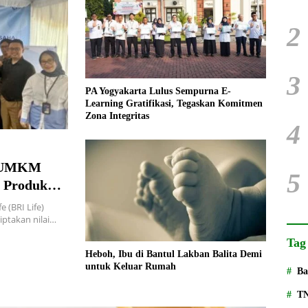
2
3
PA Yogyakarta Lulus Sempurna E-
Learning Gratifikasi, Tegaskan Komitmen
Zona Integritas
4
n UMKM
5
i Produk
 (BRI Life)
ptakan nilai…
Tag
Heboh, Ibu di Bantul Lakban Balita Demi
untuk Keluar Rumah
Ba
T