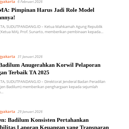
gyakarta
6 Februari 2026
MA: Pimpinan Harus Jadi Role Model
nnya!
A, SUDUTPANDANG.ID – Ketua Mahkamah Agung Republik
 (Ketua MA), Prof. Sunarto, memberikan pembinaan kepada…
gyakarta
31 Januari 2026
 Badilum Anugerahkan Korwil Pelaporan
an Terbaik TA 2025
A, SUDUTPANDANG.ID – Direktorat Jenderal Badan Peradilan
jen Badilum) memberikan penghargaan kepada sejumlah
n…
gyakarta
29 Januari 2026
jen: Badilum Konsisten Pertahankan
bilitas Laporan Keuangan yang Transparan