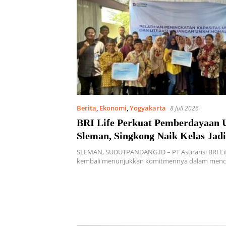
Berita
,
Ekonomi
,
Yogyakarta
8 Juli 2026
BRI Life Perkuat Pemberdayaa
Sleman, Singkong Naik Kelas Jad
Bernilai Tinggi
SLEMAN, SUDUTPANDANG.ID – PT Asuransi BRI Life
kembali menunjukkan komitmennya dalam menci