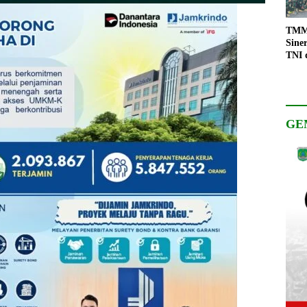
TMMD
Sine
TNI 
Keso
Pemb
GE