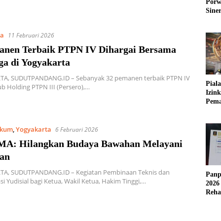
Porw
Sine
ta
11 Februari 2026
anen Terbaik PTPN IV Dihargai Bersama
ga di Yogyakarta
A, SUDUTPANDANG.ID – Sebanyak 32 pemanen terbaik PTPN IV
Pial
b Holding PTPN III (Persero),…
Izin
Pema
Fleks
kum
,
Yogyakarta
6 Februari 2026
MA: Hilangkan Budaya Bawahan Melayani
an
A, SUDUTPANDANG.ID – Kegiatan Pembinaan Teknis dan
Panp
si Yudisial bagi Ketua, Wakil Ketua, Hakim Tinggi,…
2026
Reha
AFC