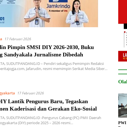
ta
17 Februari 2026
din Pimpin SMSI DIY 2026-2030, Buku
 Sandyakala Jurnalisme Dibedah
A, SUDUTPANDANG.ID – Pendiri sekaligus Pemimpin Redaksi
eritajogja.com, Jafarudin, resmi memimpin Serikat Media Siber…
Ola
gyakarta
17 Februari 2026
IY Lantik Pengurus Baru, Tegaskan
en Kaderisasi dan Gerakan Eko-Sosial
A, SUDUTPANDANG.ID -Pengurus Cabang (PC) PMII Daerah
ogyakarta (DIY) periode 2025 – 2026 resmi…
PWI 