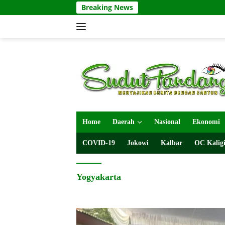
Langsung
Breaking News
ke
konten
Home
Daerah
Nasional
Ekonomi
COVID-19
Jokowi
Kalbar
OC Kaligi
Yogyakarta