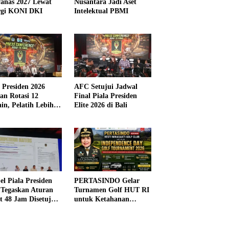
anas 2027 Lewat
Nusantara Jadi Aset
rgi KONI DKI
Intelektual PBMI
a Presiden 2026
AFC Setujui Jadwal
kan Rotasi 12
Final Piala Presiden
in, Pelatih Lebih
Elite 2026 di Bali
ibel
el Piala Presiden
PERTASINDO Gelar
 Tegaskan Aturan
Turnamen Golf HUT RI
t 48 Jam Disetujui
untuk Ketahanan
Kesehatan