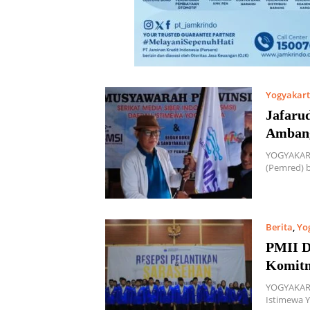
Yogyakar
Jafaru
Ambang
YOGYAKART
(Pemred) b
Berita
,
Yo
PMII D
Komitm
YOGYAKART
Istimewa Y