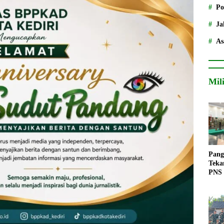
Po
Ja
As
Mil
Pang
Teka
PNS