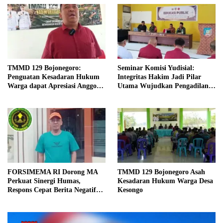
TMMD 129 Bojonegoro:
Seminar Komisi Yudisial:
Penguatan Kesadaran Hukum
Integritas Hakim Jadi Pilar
Warga dapat Apresiasi Anggota
Utama Wujudkan Pengadilan
Komisi A DPRD
yang Agung
FORSIMEMA RI Dorong MA
TMMD 129 Bojonegoro Asah
Perkuat Sinergi Humas,
Kesadaran Hukum Warga Desa
Respons Cepat Berita Negatif
Kesongo
Jadi Prioritas