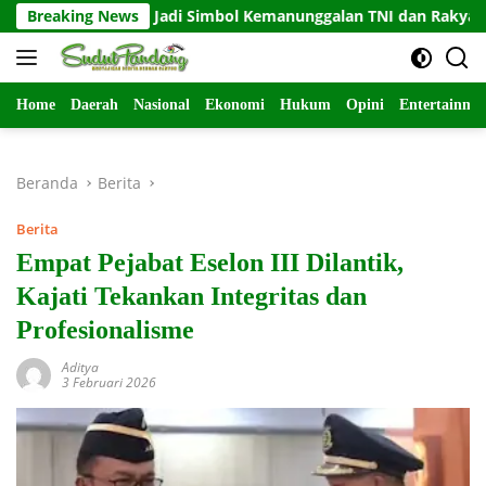
Langsung
gun, Jadi Simbol Kemanunggalan TNI dan Rakyat
Breaking News
Warga
ke
konten
Home
Daerah
Nasional
Ekonomi
Hukum
Opini
Entertainme
Beranda
Berita
Berita
Empat Pejabat Eselon III Dilantik,
Kajati Tekankan Integritas dan
Profesionalisme
Aditya
3 Februari 2026