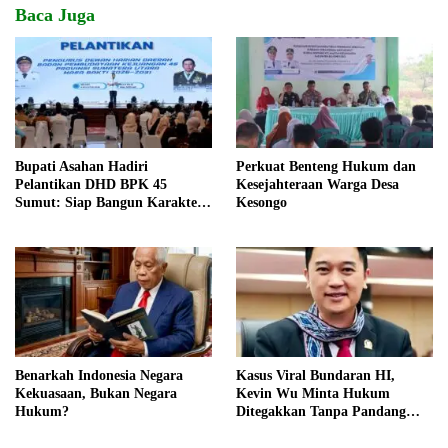
Baca Juga
Bupati Asahan Hadiri
Perkuat Benteng Hukum dan
Pelantikan DHD BPK 45
Kesejahteraan Warga Desa
Sumut: Siap Bangun Karakter
Kesongo
Generasi Muda Berjiwa
Kejuangan
Benarkah Indonesia Negara
Kasus Viral Bundaran HI,
Kekuasaan, Bukan Negara
Kevin Wu Minta Hukum
Hukum?
Ditegakkan Tanpa Pandang
Bulu