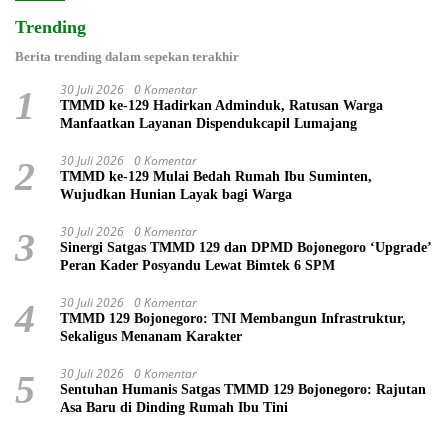
Trending
Berita trending dalam sepekan terakhir
30 Juli 2026
0 Komentar
1
TMMD ke-129 Hadirkan Adminduk, Ratusan Warga
Manfaatkan Layanan Dispendukcapil Lumajang
30 Juli 2026
0 Komentar
2
TMMD ke-129 Mulai Bedah Rumah Ibu Suminten,
Wujudkan Hunian Layak bagi Warga
30 Juli 2026
0 Komentar
3
Sinergi Satgas TMMD 129 dan DPMD Bojonegoro ‘Upgrade’
Peran Kader Posyandu Lewat Bimtek 6 SPM
30 Juli 2026
0 Komentar
4
TMMD 129 Bojonegoro: TNI Membangun Infrastruktur,
Sekaligus Menanam Karakter
30 Juli 2026
0 Komentar
5
Sentuhan Humanis Satgas TMMD 129 Bojonegoro: Rajutan
Asa Baru di Dinding Rumah Ibu Tini