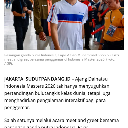
Pasangan ganda putra Indonesia, Fajar Alfian/Muhammad Shohibul Fikri
meet and greet bersama penggemar di Indonesia Master 2026. (Foto:
AGF).
JAKARTA, SUDUTPANDANG.ID
– Ajang Daihatsu
Indonesia Masters 2026 tak hanya menyuguhkan
pertandingan bulutangkis kelas dunia, tetapi juga
menghadirkan pengalaman interaktif bagi para
penggemar.
Salah satunya melalui acara meet and greet bersama
pasangan ganda putra Indonesia, Fajar