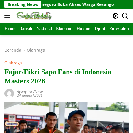
Langsung
29 Bojonegoro Buka Akses Warga Kesongo
Breaking News
Wabup Tange
ke
konten
Home
Daerah
Nasional
Ekonomi
Hukum
Opini
Entertainme
Beranda
Olahraga
Olahraga
Fajar/Fikri Sapa Fans di Indonesia
Masters 2026
Agung Ferdianto
24 Januari 2026